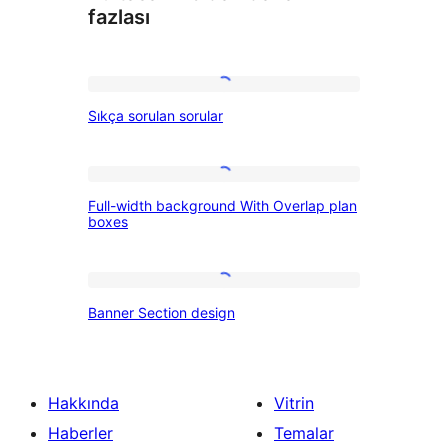
fazlası
Sıkça
Sıkça sorulan sorular
sorulan
sorular
Full-
Full-width background With Overlap plan
width
boxes
background
With
Banner
Overlap
Banner Section design
Section
plan
design
boxes
Hakkında
Vitrin
Haberler
Temalar