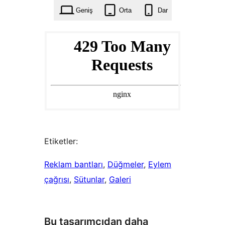
Geniş
Orta
Dar
Etiketler:
Reklam bantları
, 
Düğmeler
, 
Eylem
çağrısı
, 
Sütunlar
, 
Galeri
Bu tasarımcıdan daha