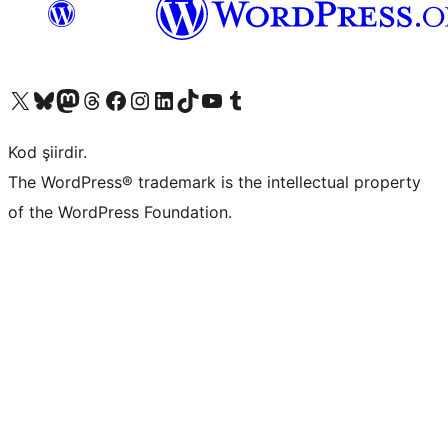
X (eski Twitter) hesabımıza bakın
Bluesky hesabımızı ziyaret edin
Mastodon hesabımızı ziyaret edin
Threads hesabımızı ziyaret edin
Facebook sayfamızı ziyaret edin
Instagram hesabımızı ziyaret edin
LinkedIn hesabımızı ziyaret edin
TikTok hesabımızı ziyaret edin
YouTube kanalımızı ziyaret edin
Tumblr hesabımızı ziyaret edin
Kod şiirdir.
The WordPress® trademark is the intellectual property
of the WordPress Foundation.