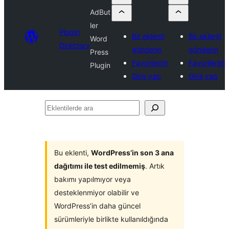
AdBut
ler
Plugin
Bir eklenti
Bir eklenti
Word
Directory
gönderin
gönderin
Press
Favorilerim
Favorilerim
Plugin
Giriş yap
Giriş yap
Eklentilerde
ara
Bu eklenti,
WordPress’in son 3 ana
dağıtımı ile test edilmemiş
. Artık
bakımı yapılmıyor veya
desteklenmiyor olabilir ve
WordPress’in daha güncel
sürümleriyle birlikte kullanıldığında