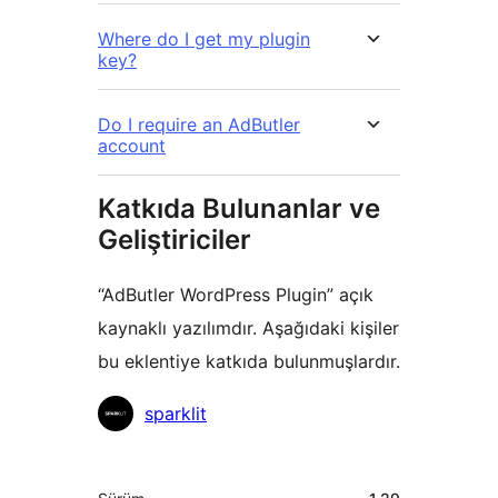
Where do I get my plugin
key?
Do I require an AdButler
account
Katkıda Bulunanlar ve
Geliştiriciler
“AdButler WordPress Plugin” açık
kaynaklı yazılımdır. Aşağıdaki kişiler
bu eklentiye katkıda bulunmuşlardır.
Katkıda
sparklit
bulunanlar
Meta