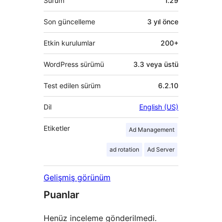
Sürüm
1.29
Son güncelleme
3 yıl
önce
Etkin kurulumlar
200+
WordPress sürümü
3.3 veya üstü
Test edilen sürüm
6.2.10
Dil
English (US)
Etiketler
Ad Management
ad rotation
Ad Server
Gelişmiş görünüm
Puanlar
Henüz inceleme gönderilmedi.