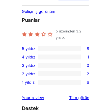
Gelişmiş görünüm
Puanlar
5 üzerinden
3.2
yıldız.
5 yıldız
8
8
4 yıldız
1
5
1
3 yıldız
0
yıldızlı
4
0
2 yıldız
2
inceleme
yıldızlı
3
2
1 yıldız
6
inceleme
yıldızlı
2
6
inceleme
yıldızlı
1
değerlendirmeleri
Your review
Tüm
görün
inceleme
yıldızlı
Destek
inceleme