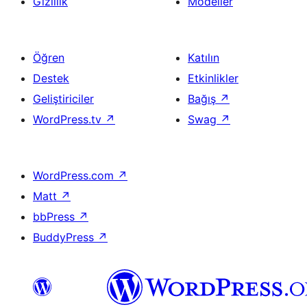
Gizlilik
Modeller
Öğren
Katılın
Destek
Etkinlikler
Geliştiriciler
Bağış
↗
WordPress.tv
↗
Swag
↗
WordPress.com
↗
Matt
↗
bbPress
↗
BuddyPress
↗