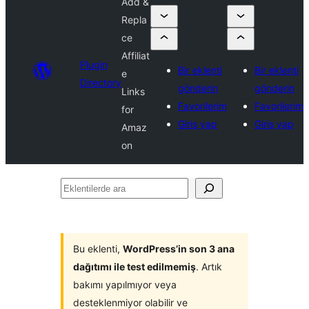
Add &
Repla
ce
Affiliat
Plugin
Bir eklenti
Bir eklenti
e
Directory
gönderin
gönderin
Links
Favorilerim
Favorilerim
for
Giriş yap
Giriş yap
Amaz
on
Eklentilerde
ara
Bu eklenti,
WordPress’in son 3 ana
dağıtımı ile test edilmemiş
. Artık
bakımı yapılmıyor veya
desteklenmiyor olabilir ve