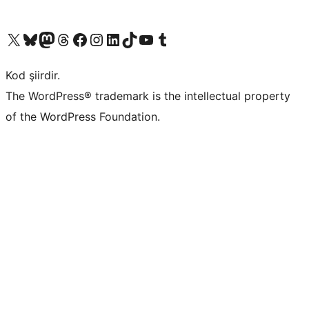
X (eski Twitter) hesabımıza bakın
Bluesky hesabımızı ziyaret edin
Mastodon hesabımızı ziyaret edin
Threads hesabımızı ziyaret edin
Facebook sayfamızı ziyaret edin
Instagram hesabımızı ziyaret edin
LinkedIn hesabımızı ziyaret edin
TikTok hesabımızı ziyaret edin
YouTube kanalımızı ziyaret edin
Tumblr hesabımızı ziyaret edin
Kod şiirdir.
The WordPress® trademark is the intellectual property
of the WordPress Foundation.