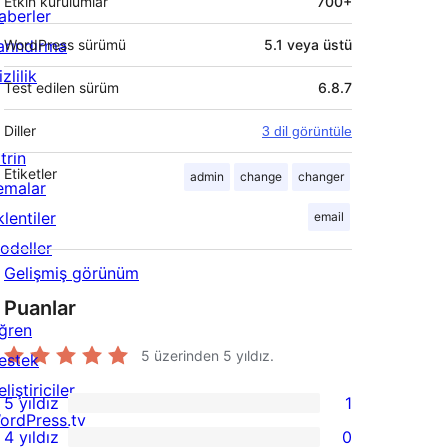
Etkin kurulumlar
700+
aberler
arındırma
WordPress sürümü
5.1 veya üstü
zlilik
Test edilen sürüm
6.8.7
Diller
3 dil görüntüle
trin
Etiketler
admin
change
changer
emalar
lentiler
email
odeller
Gelişmiş görünüm
Puanlar
ğren
5 üzerinden
5
yıldız.
estek
liştiriciler
5 yıldız
1
1
ordPress.tv
4 yıldız
0
5