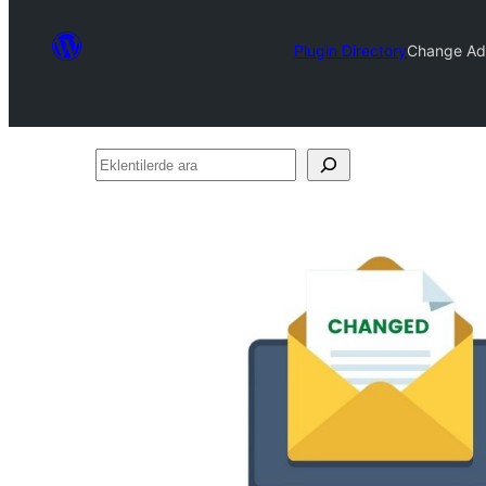
Plugin Directory
Change Adm
Eklentilerde
ara