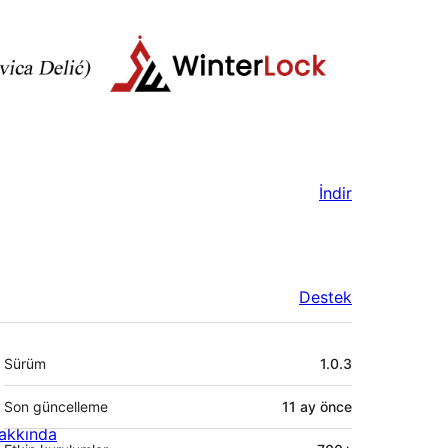
İndir
Destek
Meta
Sürüm
1.0.3
Son güncelleme
11 ay
önce
akkında