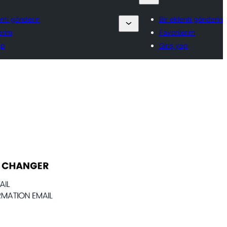
enti gönderin
Bir eklenti gönderin
erim
Favorilerim
ap
Giriş yap