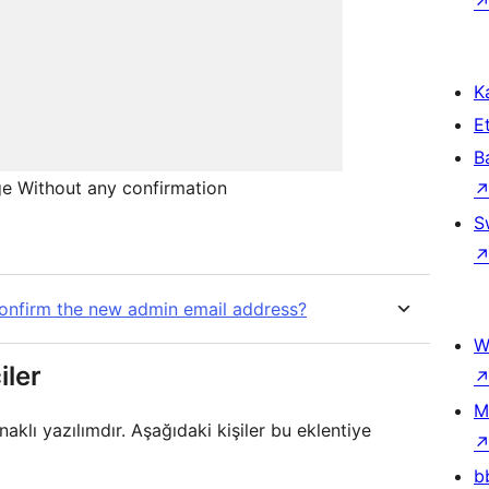
Ka
Et
B
e Without any confirmation
S
onfirm the new admin email address?
W
iler
M
klı yazılımdır. Aşağıdaki kişiler bu eklentiye
b