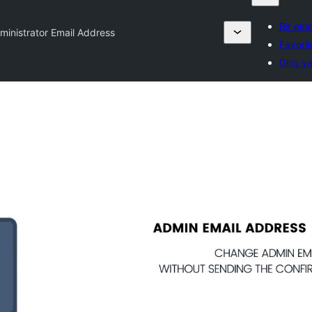
Bir ekl
inistrator Email Address
Favoril
Giriş y