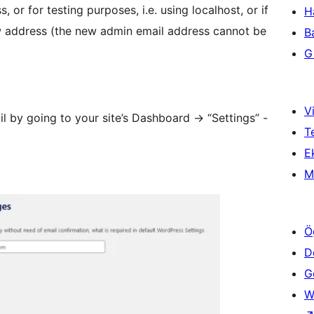
, or for testing purposes, i.e. using localhost, or if
H
ew address (the new admin email address cannot be
B
Gi
Vi
 by going to your site’s Dashboard -> “Settings” -
T
Ek
M
Ö
D
Ge
W