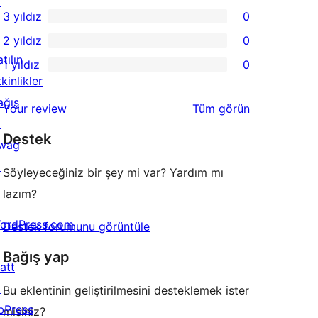
↗
0
3 yıldız
0
yıldızlı
4
0
2 yıldız
0
inceleme
yıldızlı
3
0
tılın
1 yıldız
0
inceleme
yıldızlı
2
0
kinlikler
inceleme
yıldızlı
1
ağış
değerlendirmeleri
Your review
Tüm
görün
inceleme
yıldızlı
↗
Destek
inceleme
wag
↗
Söyleyeceğiniz bir şey mi var? Yardım mı
lazım?
ordPress.com
Destek forumunu görüntüle
↗
Bağış yap
att
↗
Bu eklentinin geliştirilmesini desteklemek ister
bPress
misiniz?