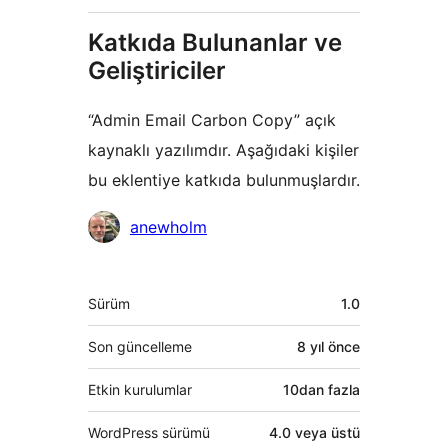
Katkıda Bulunanlar ve
Geliştiriciler
“Admin Email Carbon Copy” açık
kaynaklı yazılımdır. Aşağıdaki kişiler
bu eklentiye katkıda bulunmuşlardır.
Katkıda
anewholm
bulunanlar
Meta
Sürüm
1.0
Son güncelleme
8 yıl
önce
Etkin kurulumlar
10dan fazla
WordPress sürümü
4.0 veya üstü