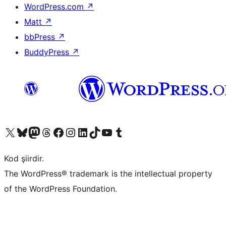
WordPress.com
↗
Matt
↗
bbPress
↗
BuddyPress
↗
X (eski Twitter) hesabımıza bakın
Bluesky hesabımızı ziyaret edin
Mastodon hesabımızı ziyaret edin
Threads hesabımızı ziyaret edin
Facebook sayfamızı ziyaret edin
Instagram hesabımızı ziyaret edin
LinkedIn hesabımızı ziyaret edin
TikTok hesabımızı ziyaret edin
YouTube kanalımızı ziyaret edin
Tumblr hesabımızı ziyaret edin
Kod şiirdir.
The WordPress® trademark is the intellectual property
of the WordPress Foundation.