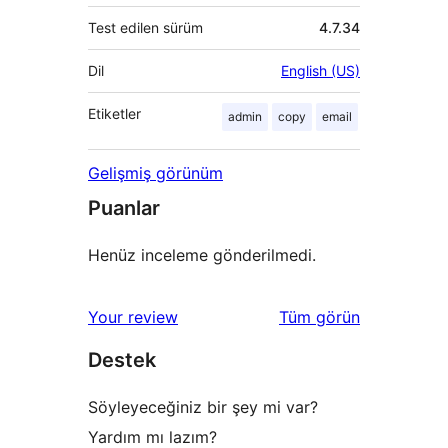
Test edilen sürüm
4.7.34
Dil
English (US)
Etiketler
admin
copy
email
Gelişmiş görünüm
Puanlar
Henüz inceleme gönderilmedi.
değerlendirmeleri
Your review
Tüm
görün
Destek
Söyleyeceğiniz bir şey mi var?
Yardım mı lazım?