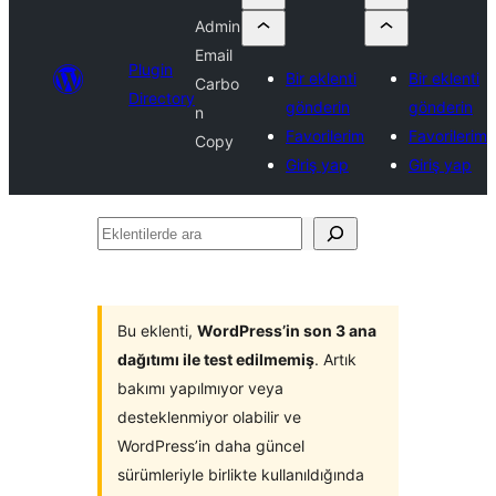
Admin
Email
Plugin
Bir eklenti
Bir eklenti
Carbo
Directory
gönderin
gönderin
n
Favorilerim
Favorilerim
Copy
Giriş yap
Giriş yap
Eklentilerde
ara
Bu eklenti,
WordPress’in son 3 ana
dağıtımı ile test edilmemiş
. Artık
bakımı yapılmıyor veya
desteklenmiyor olabilir ve
WordPress’in daha güncel
sürümleriyle birlikte kullanıldığında