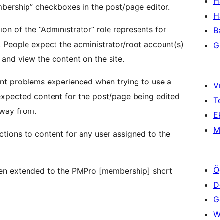
H
mbership” checkboxes in the post/page editor.
H
tion of the “Administrator” role represents for
B
 People expect the administrator/root account(s)
Gi
 and view the content on the site.
ent problems experienced when trying to use a
Vi
expected content for the post/page being edited
T
away from.
Ek
M
ctions to content for any user assigned to the
Ö
been extended to the PMPro [membership] short
D
Ge
W