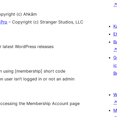
pyright (c) Ahkâm
 Pro
– Copyright (c) Stranger Studios, LLC
Ka
Et
B
 latest WordPress releases
G
iç
using [membership] short code
B
n user isn’t logged in or not an admin
W
n accessing the Membership Account page
M