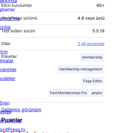
akkında
Etkin kurulumlar
60+
aberler
arındırma
WordPress sürümü
4.8 veya üstü
zlilik
Test edilen sürüm
5.5.19
Diller
2 dil görüntüle
trin
Etiketler
membership
emalar
lentiler
membership management
odeller
Page Editor
Paid Memberships Pro
pmpro
ğren
Gelişmiş görünüm
estek
Puanlar
liştiriciler
ordPress.tv