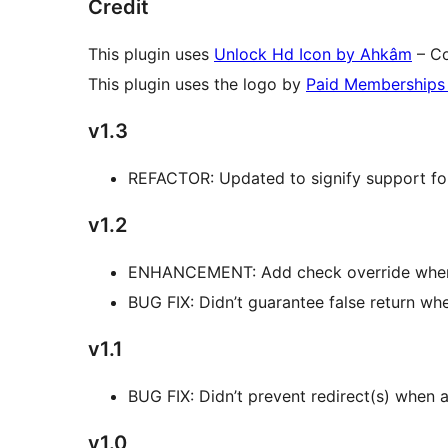
Credit
This plugin uses
Unlock Hd Icon by Ahkâm
– Co
This plugin uses the logo by
Paid Memberships
v1.3
REFACTOR: Updated to signify support for
v1.2
ENHANCEMENT: Add check override when 
BUG FIX: Didn’t guarantee false return whe
v1.1
BUG FIX: Didn’t prevent redirect(s) whe
v1.0