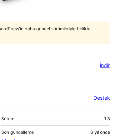
WordPress’in daha güncel sürümleriyle birlikte
İndir
Destek
Meta
Sürüm
1.3
Son güncelleme
6 yıl
önce