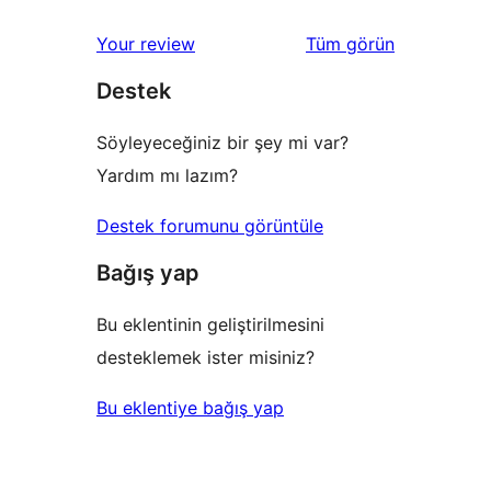
inceleme
yıldızlı
1
değerlendirmeleri
Your review
Tüm
görün
inceleme
yıldızlı
Destek
inceleme
Söyleyeceğiniz bir şey mi var?
Yardım mı lazım?
Destek forumunu görüntüle
Bağış yap
Bu eklentinin geliştirilmesini
desteklemek ister misiniz?
Bu eklentiye bağış yap