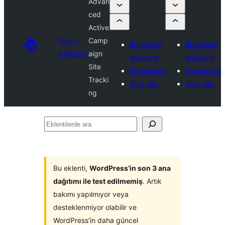
Advan
ced
Active
Plugin
Camp
Bir eklenti
Bir eklenti
Directory
aign
gönderin
gönderin
Site
Favorilerim
Favorilerim
Tracki
Giriş yap
Giriş yap
ng
Eklentilerde
ara
Bu eklenti,
WordPress’in son 3 ana
dağıtımı ile test edilmemiş
. Artık
bakımı yapılmıyor veya
desteklenmiyor olabilir ve
WordPress’in daha güncel