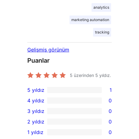
analytics
marketing automation
tracking
Gelişmiş görünüm
Puanlar
5 üzerinden
5
yıldız.
5 yıldız
1
1
4 yıldız
0
5
0
3 yıldız
0
yıldızlı
4
0
2 yıldız
0
inceleme
yıldızlı
3
0
1 yıldız
0
inceleme
yıldızlı
2
0