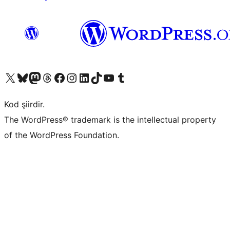
X (eski Twitter) hesabımıza bakın
Bluesky hesabımızı ziyaret edin
Mastodon hesabımızı ziyaret edin
Threads hesabımızı ziyaret edin
Facebook sayfamızı ziyaret edin
Instagram hesabımızı ziyaret edin
LinkedIn hesabımızı ziyaret edin
TikTok hesabımızı ziyaret edin
YouTube kanalımızı ziyaret edin
Tumblr hesabımızı ziyaret edin
Kod şiirdir.
The WordPress® trademark is the intellectual property
of the WordPress Foundation.