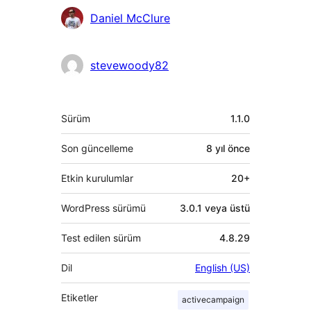
Katkıda
Daniel McClure
bulunanlar
stevewoody82
Meta
Sürüm
1.1.0
Son güncelleme
8 yıl
önce
Etkin kurulumlar
20+
WordPress sürümü
3.0.1 veya üstü
Test edilen sürüm
4.8.29
Dil
English (US)
Etiketler
activecampaign