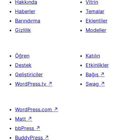
Hakkında
Vitrin
Haberler
Temalar
Barındırma
Eklentiler
Gizlilik
Modeller
Öğren
Katılın
Destek
Etkinlikler
Geliştiriciler
Bağış
↗
WordPress.tv
↗
Swag
↗
WordPress.com
↗
Matt
↗
bbPress
↗
BuddyPress
↗