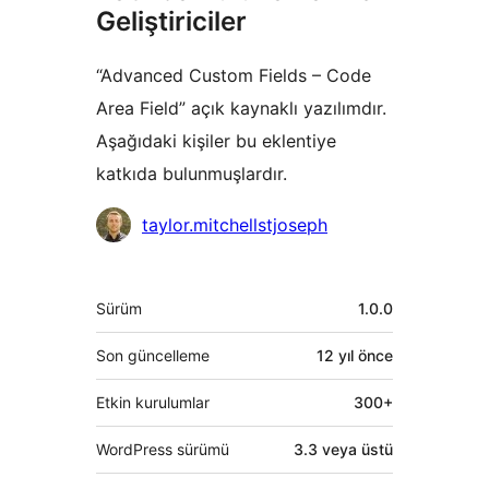
Geliştiriciler
“Advanced Custom Fields – Code
Area Field” açık kaynaklı yazılımdır.
Aşağıdaki kişiler bu eklentiye
katkıda bulunmuşlardır.
Katkıda
taylor.mitchellstjoseph
bulunanlar
Meta
Sürüm
1.0.0
Son güncelleme
12 yıl
önce
Etkin kurulumlar
300+
WordPress sürümü
3.3 veya üstü