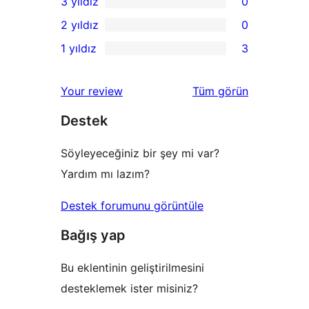
3 yıldız
0
yıldızlı
4
0
2 yıldız
0
inceleme
yıldızlı
3
0
1 yıldız
3
inceleme
yıldızlı
2
3
inceleme
yıldızlı
1
değerlendirmeleri
Your review
Tüm
görün
inceleme
yıldızlı
Destek
inceleme
Söyleyeceğiniz bir şey mi var?
Yardım mı lazım?
Destek forumunu görüntüle
Bağış yap
Bu eklentinin geliştirilmesini
desteklemek ister misiniz?