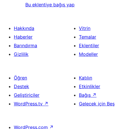
Bu eklentiye bağış yap
Hakkında
Vitrin
Haberler
Temalar
Barındırma
Eklentiler
Gizlilik
Modeller
Öğren
Katılın
Destek
Etkinlikler
Geliştiriciler
Bağış
↗
WordPress.tv
↗
Gelecek için Beş
WordPress.com
↗