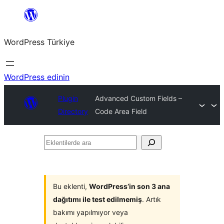
İçeriğe
geç
WordPress Türkiye
WordPress edinin
Plugin
Advanced Custom Fields –
Directory
Code Area Field
Eklentilerde
ara
Bu eklenti,
WordPress’in son 3 ana
dağıtımı ile test edilmemiş
. Artık
bakımı yapılmıyor veya