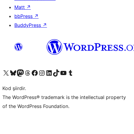
Matt
↗
bbPress
↗
BuddyPress
↗
X (eski Twitter) hesabımıza bakın
Bluesky hesabımızı ziyaret edin
Mastodon hesabımızı ziyaret edin
Threads hesabımızı ziyaret edin
Facebook sayfamızı ziyaret edin
Instagram hesabımızı ziyaret edin
LinkedIn hesabımızı ziyaret edin
TikTok hesabımızı ziyaret edin
YouTube kanalımızı ziyaret edin
Tumblr hesabımızı ziyaret edin
Kod şiirdir.
The WordPress® trademark is the intellectual property
of the WordPress Foundation.