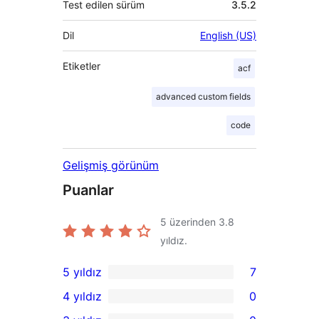
Test edilen sürüm
3.5.2
Dil
English (US)
Etiketler
acf
advanced custom fields
code
Gelişmiş görünüm
Puanlar
5 üzerinden
3.8
yıldız.
5 yıldız
7
7
4 yıldız
0
5
0