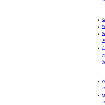
Ka
Et
B
G
iç
B
W
M