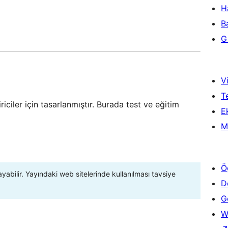
H
B
Gi
Vi
T
riciler için tasarlanmıştır. Burada test ve eğitim
Ek
M
Ö
ayabilir. Yayındaki web sitelerinde kullanılması tavsiye
D
Ge
W