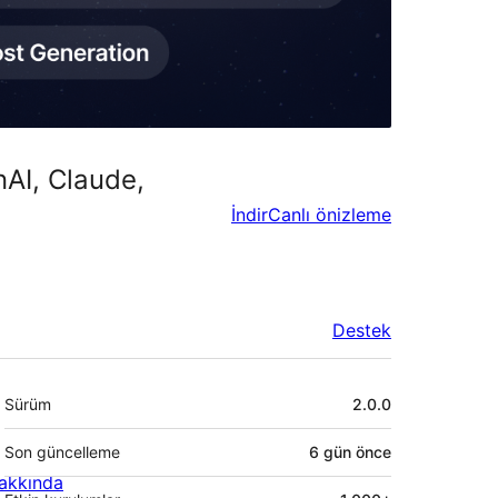
AI, Claude,
İndir
Canlı önizleme
Destek
Meta
Sürüm
2.0.0
Son güncelleme
6 gün
önce
akkında