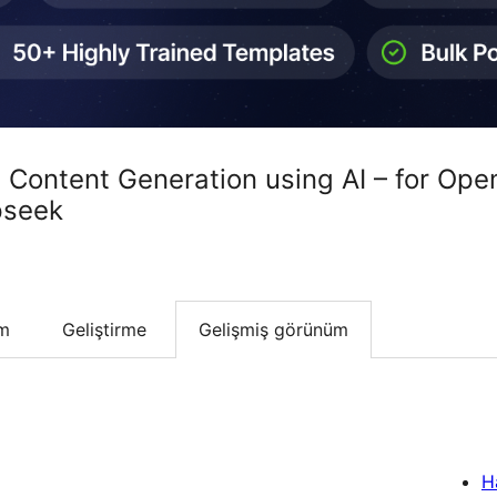
Content Generation using AI – for Open
pseek
um
Geliştirme
Gelişmiş görünüm
H