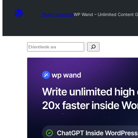
Plugin Directory
WP Wand – Unlimited Content Ge
Eklentilerde
ara