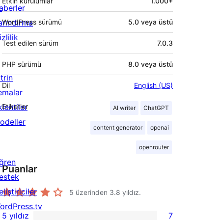
Etkin kurulumlar
1.000+
aberler
arındırma
WordPress sürümü
5.0 veya üstü
zlilik
Test edilen sürüm
7.0.3
PHP sürümü
8.0 veya üstü
trin
Dil
English (US)
emalar
lentiler
Etiketler
AI writer
ChatGPT
odeller
content generator
openai
openrouter
ğren
Puanlar
estek
liştiriciler
5 üzerinden
3.8
yıldız.
ordPress.tv
5 yıldız
7