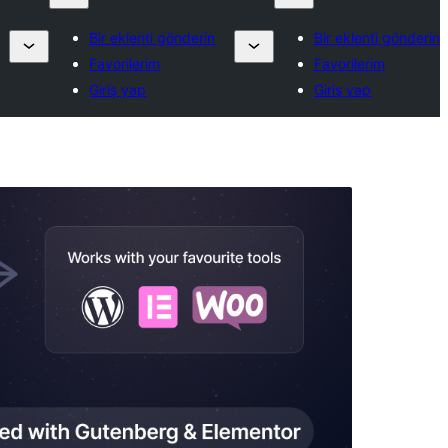
Bir eklenti gönderin
Bir eklenti gönderin
Favorilerim
Favorilerim
Giriş yap
Giriş yap