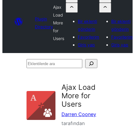
Ajax
Load
Plugin
Bir eklenti
Bir eklenti
More
Directory
gönderin
gönderin
for
Favorilerim
Favorilerim
Users
Giriş yap
Giriş yap
Eklentilerde
ara
Ajax Load
More for
Users
Darren Cooney
tarafından