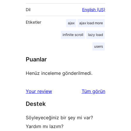
Dil
English (US)
Etiketler
ajax
ajax load more
infinite scroll
lazy load
users
Puanlar
Henüz inceleme gönderilmedi.
değerlendirmeleri
Your review
Tüm
görün
Destek
Söyleyeceğiniz bir şey mi var?
Yardım mı lazım?