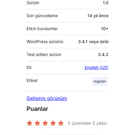
Meta
Sürüm
1.0
Son güncelleme
14 yıl
önce
Etkin kurulumlar
10+
WordPress sürümü
3.4.1 veya üstü
Test edilen sürüm
3.4.2
Dil
English (US)
Etiket
register
Gelişmiş görünüm
Puanlar
5 üzerinden
5
yıldız.