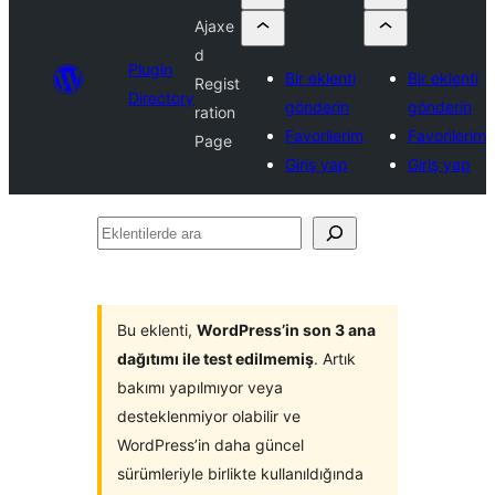
Ajaxe
d
Plugin
Bir eklenti
Bir eklenti
Regist
Directory
gönderin
gönderin
ration
Favorilerim
Favorilerim
Page
Giriş yap
Giriş yap
Eklentilerde
ara
Bu eklenti,
WordPress’in son 3 ana
dağıtımı ile test edilmemiş
. Artık
bakımı yapılmıyor veya
desteklenmiyor olabilir ve
WordPress’in daha güncel
sürümleriyle birlikte kullanıldığında