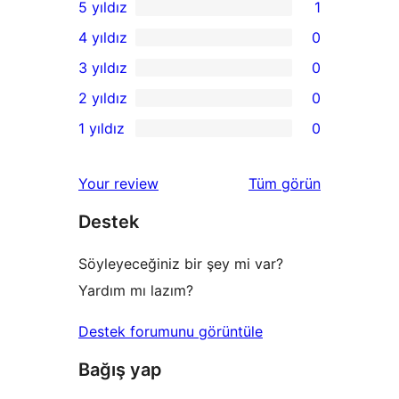
5 yıldız
1
1
4 yıldız
0
5
0
3 yıldız
0
yıldızlı
4
0
2 yıldız
0
inceleme
yıldızlı
3
0
1 yıldız
0
inceleme
yıldızlı
2
0
inceleme
yıldızlı
1
değerlendirmeleri
Your review
Tüm
görün
inceleme
yıldızlı
Destek
inceleme
Söyleyeceğiniz bir şey mi var?
Yardım mı lazım?
Destek forumunu görüntüle
Bağış yap