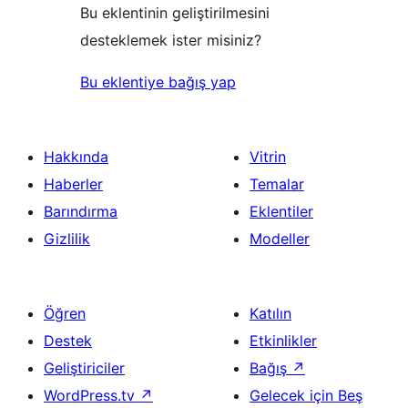
Bu eklentinin geliştirilmesini
desteklemek ister misiniz?
Bu eklentiye bağış yap
Hakkında
Vitrin
Haberler
Temalar
Barındırma
Eklentiler
Gizlilik
Modeller
Öğren
Katılın
Destek
Etkinlikler
Geliştiriciler
Bağış
↗
WordPress.tv
↗
Gelecek için Beş