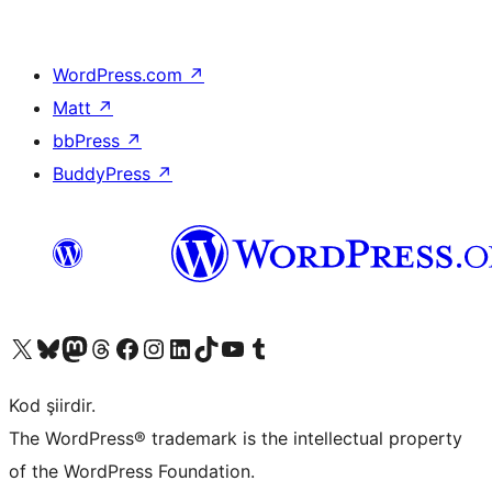
WordPress.com
↗
Matt
↗
bbPress
↗
BuddyPress
↗
X (eski Twitter) hesabımıza bakın
Bluesky hesabımızı ziyaret edin
Mastodon hesabımızı ziyaret edin
Threads hesabımızı ziyaret edin
Facebook sayfamızı ziyaret edin
Instagram hesabımızı ziyaret edin
LinkedIn hesabımızı ziyaret edin
TikTok hesabımızı ziyaret edin
YouTube kanalımızı ziyaret edin
Tumblr hesabımızı ziyaret edin
Kod şiirdir.
The WordPress® trademark is the intellectual property
of the WordPress Foundation.