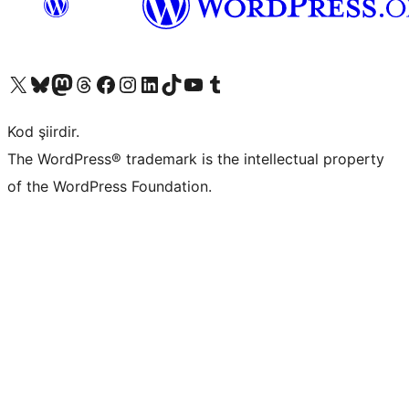
X (eski Twitter) hesabımıza bakın
Bluesky hesabımızı ziyaret edin
Mastodon hesabımızı ziyaret edin
Threads hesabımızı ziyaret edin
Facebook sayfamızı ziyaret edin
Instagram hesabımızı ziyaret edin
LinkedIn hesabımızı ziyaret edin
TikTok hesabımızı ziyaret edin
YouTube kanalımızı ziyaret edin
Tumblr hesabımızı ziyaret edin
Kod şiirdir.
The WordPress® trademark is the intellectual property
of the WordPress Foundation.