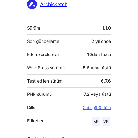
Katkıda
Archisketch
bulunanlar
Meta
Sürüm
1.1.0
Son güncelleme
2 yıl
önce
Etkin kurulumlar
10dan fazla
WordPress sürümü
5.6 veya üstü
Test edilen sürüm
6.7.6
PHP sürümü
7.2 veya üstü
Diller
2 dil görüntüle
Etiketler
AR
VR