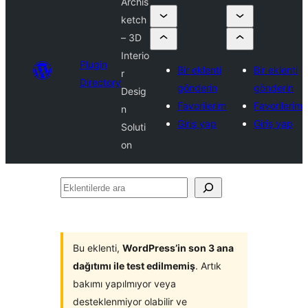
Archis
ketch
– 3D
Interio
Plugin
Bir eklenti
Bir eklenti
r
Directory
gönderin
gönderin
Desig
Favorilerim
Favorilerim
n
Giriş yap
Giriş yap
Soluti
on
Eklentilerde
ara
Bu eklenti,
WordPress’in son 3 ana
dağıtımı ile test edilmemiş
. Artık
bakımı yapılmıyor veya
desteklenmiyor olabilir ve