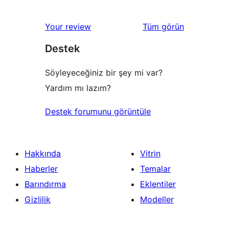
değerlendirmeleri
Your review
Tüm
görün
Destek
Söyleyeceğiniz bir şey mi var?
Yardım mı lazım?
Destek forumunu görüntüle
Hakkında
Vitrin
Haberler
Temalar
Barındırma
Eklentiler
Gizlilik
Modeller