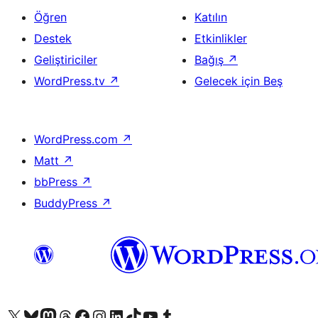
Öğren
Katılın
Destek
Etkinlikler
Geliştiriciler
Bağış
↗
WordPress.tv
↗
Gelecek için Beş
WordPress.com
↗
Matt
↗
bbPress
↗
BuddyPress
↗
X (eski Twitter) hesabımıza bakın
Bluesky hesabımızı ziyaret edin
Mastodon hesabımızı ziyaret edin
Threads hesabımızı ziyaret edin
Facebook sayfamızı ziyaret edin
Instagram hesabımızı ziyaret edin
LinkedIn hesabımızı ziyaret edin
TikTok hesabımızı ziyaret edin
YouTube kanalımızı ziyaret edin
Tumblr hesabımızı ziyaret edin