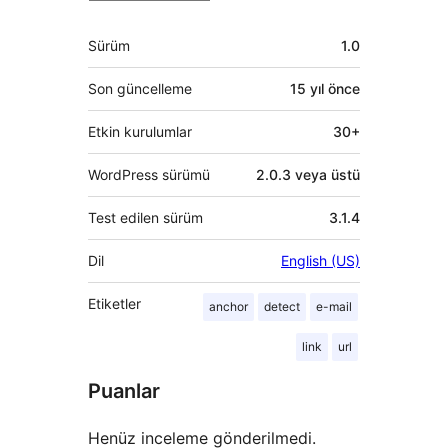
Meta
Sürüm
1.0
Son güncelleme
15 yıl
önce
Etkin kurulumlar
30+
WordPress sürümü
2.0.3 veya üstü
Test edilen sürüm
3.1.4
Dil
English (US)
Etiketler
anchor
detect
e-mail
link
url
Puanlar
Henüz inceleme gönderilmedi.