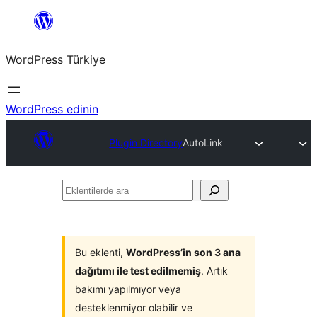
İçeriğe
geç
WordPress Türkiye
WordPress edinin
Plugin Directory
AutoLink
Eklentilerde
ara
Bu eklenti,
WordPress’in son 3 ana
dağıtımı ile test edilmemiş
. Artık
bakımı yapılmıyor veya
desteklenmiyor olabilir ve