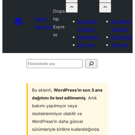
Drops
Plugin
hip
Bir eklenti
Bir eklenti
Directory
Expre
gönderin
gönderin
ss
Favorilerim
Favorilerim
Giriş yap
Giriş yap
Eklentilerde
ara
Bu eklenti,
WordPress’in son 3 ana
dağıtımı ile test edilmemiş
. Artık
bakımı yapılmıyor veya
desteklenmiyor olabilir ve
WordPress’in daha güncel
sürümleriyle birlikte kullanıldığında