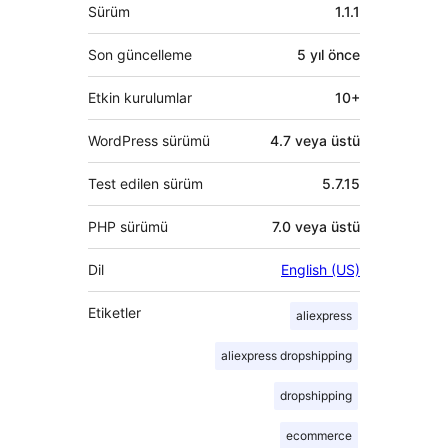
Meta
Sürüm
1.1.1
Son güncelleme
5 yıl
önce
Etkin kurulumlar
10+
WordPress sürümü
4.7 veya üstü
Test edilen sürüm
5.7.15
PHP sürümü
7.0 veya üstü
Dil
English (US)
Etiketler
aliexpress
aliexpress dropshipping
dropshipping
ecommerce