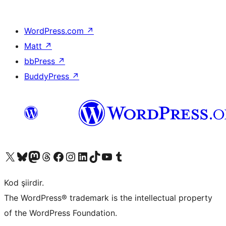
WordPress.com
↗
Matt
↗
bbPress
↗
BuddyPress
↗
X (eski Twitter) hesabımıza bakın
Bluesky hesabımızı ziyaret edin
Mastodon hesabımızı ziyaret edin
Threads hesabımızı ziyaret edin
Facebook sayfamızı ziyaret edin
Instagram hesabımızı ziyaret edin
LinkedIn hesabımızı ziyaret edin
TikTok hesabımızı ziyaret edin
YouTube kanalımızı ziyaret edin
Tumblr hesabımızı ziyaret edin
Kod şiirdir.
The WordPress® trademark is the intellectual property
of the WordPress Foundation.