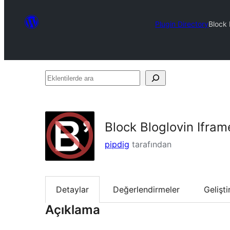
Plugin Directory
Block 
Eklentilerde
ara
Block Bloglovin Ifram
pipdig
tarafından
Detaylar
Değerlendirmeler
Gelişt
Açıklama