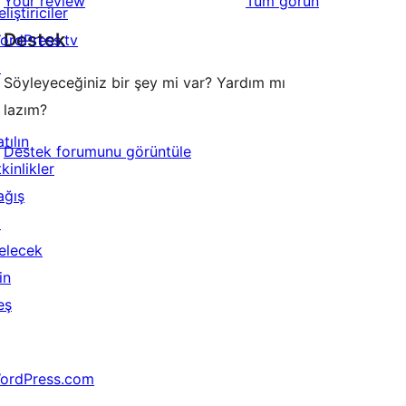
değerlendirmeleri
Your review
Tüm
görün
liştiriciler
Destek
ordPress.tv
↗
Söyleyeceğiniz bir şey mi var? Yardım mı
lazım?
tılın
Destek forumunu görüntüle
kinlikler
ağış
↗
elecek
in
eş
ordPress.com