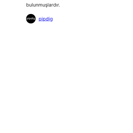
bulunmuşlardır.
Katkıda
pipdig
bulunanlar