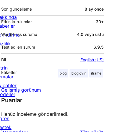
Son güncelleme
8 ay
önce
akkında
Etkin kurulumlar
30+
aberler
arındırma
WordPress sürümü
4.0 veya üstü
zlilik
Test edilen sürüm
6.9.5
Dil
English (US)
trin
Etiketler
blog
bloglovin
iframe
emalar
lentiler
Gelişmiş görünüm
odeller
Puanlar
Henüz inceleme gönderilmedi.
ğren
estek