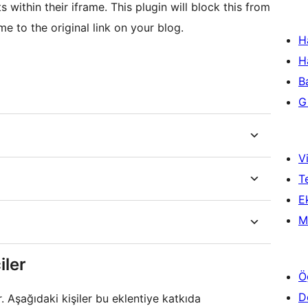
s within their iframe. This plugin will block this from
e to the original link on your blog.
H
H
B
Gi
Vi
T
Ek
M
iler
Ö
D
. Aşağıdaki kişiler bu eklentiye katkıda