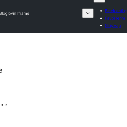
Bir eklenti 
Bloglovin Iframe
Favorilerim
Giriş yap
e
irme