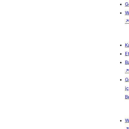
Ge
W
Ka
Et
B
G
iç
B
W