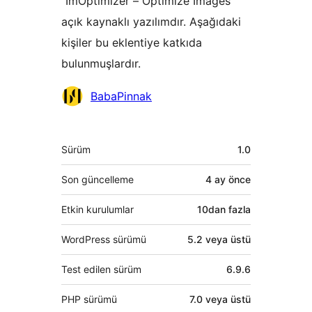
“ImOptimizer – Optimize Images”
açık kaynaklı yazılımdır. Aşağıdaki
kişiler bu eklentiye katkıda
bulunmuşlardır.
Katkıda
BabaPinnak
bulunanlar
Meta
Sürüm
1.0
Son güncelleme
4 ay
önce
Etkin kurulumlar
10dan fazla
WordPress sürümü
5.2 veya üstü
Test edilen sürüm
6.9.6
PHP sürümü
7.0 veya üstü