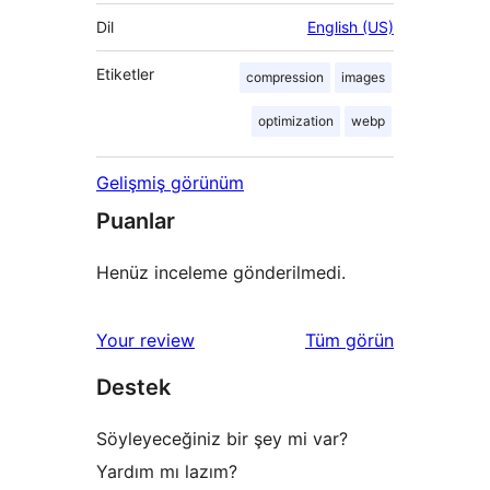
Dil
English (US)
Etiketler
compression
images
optimization
webp
Gelişmiş görünüm
Puanlar
Henüz inceleme gönderilmedi.
değerlendirmeleri
Your review
Tüm
görün
Destek
Söyleyeceğiniz bir şey mi var?
Yardım mı lazım?