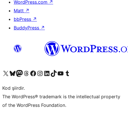
WordPress.com
↗
Matt
↗
bbPress
↗
BuddyPress
↗
X (eski Twitter) hesabımıza bakın
Bluesky hesabımızı ziyaret edin
Mastodon hesabımızı ziyaret edin
Threads hesabımızı ziyaret edin
Facebook sayfamızı ziyaret edin
Instagram hesabımızı ziyaret edin
LinkedIn hesabımızı ziyaret edin
TikTok hesabımızı ziyaret edin
YouTube kanalımızı ziyaret edin
Tumblr hesabımızı ziyaret edin
Kod şiirdir.
The WordPress® trademark is the intellectual property
of the WordPress Foundation.