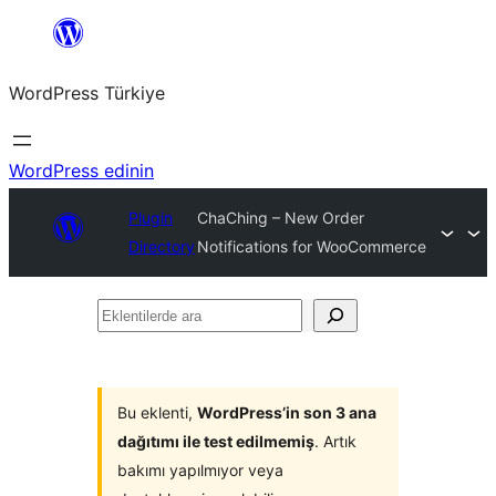
İçeriğe
geç
WordPress Türkiye
WordPress edinin
Plugin
ChaChing – New Order
Directory
Notifications for WooCommerce
Eklentilerde
ara
Bu eklenti,
WordPress’in son 3 ana
dağıtımı ile test edilmemiş
. Artık
bakımı yapılmıyor veya