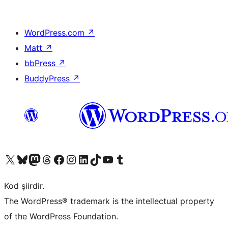
WordPress.com
↗
Matt
↗
bbPress
↗
BuddyPress
↗
X (eski Twitter) hesabımıza bakın
Bluesky hesabımızı ziyaret edin
Mastodon hesabımızı ziyaret edin
Threads hesabımızı ziyaret edin
Facebook sayfamızı ziyaret edin
Instagram hesabımızı ziyaret edin
LinkedIn hesabımızı ziyaret edin
TikTok hesabımızı ziyaret edin
YouTube kanalımızı ziyaret edin
Tumblr hesabımızı ziyaret edin
Kod şiirdir.
The WordPress® trademark is the intellectual property
of the WordPress Foundation.