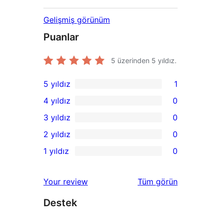
Gelişmiş görünüm
Puanlar
5 üzerinden
5
yıldız.
5 yıldız
1
1
4 yıldız
0
5
0
3 yıldız
0
yıldızlı
4
0
2 yıldız
0
inceleme
yıldızlı
3
0
1 yıldız
0
inceleme
yıldızlı
2
0
inceleme
yıldızlı
1
değerlendirmeleri
Your review
Tüm
görün
inceleme
yıldızlı
Destek
inceleme