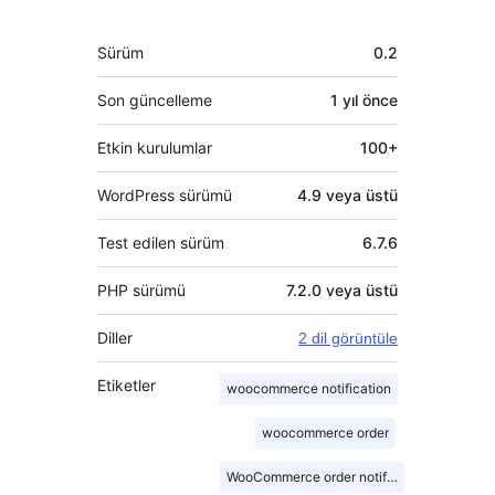
Meta
Sürüm
0.2
Son güncelleme
1 yıl
önce
Etkin kurulumlar
100+
WordPress sürümü
4.9 veya üstü
Test edilen sürüm
6.7.6
PHP sürümü
7.2.0 veya üstü
Diller
2 dil görüntüle
Etiketler
woocommerce notification
woocommerce order
WooCommerce order notification