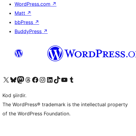
WordPress.com
↗
Matt
↗
bbPress
↗
BuddyPress
↗
X (eski Twitter) hesabımıza bakın
Bluesky hesabımızı ziyaret edin
Mastodon hesabımızı ziyaret edin
Threads hesabımızı ziyaret edin
Facebook sayfamızı ziyaret edin
Instagram hesabımızı ziyaret edin
LinkedIn hesabımızı ziyaret edin
TikTok hesabımızı ziyaret edin
YouTube kanalımızı ziyaret edin
Tumblr hesabımızı ziyaret edin
Kod şiirdir.
The WordPress® trademark is the intellectual property
of the WordPress Foundation.