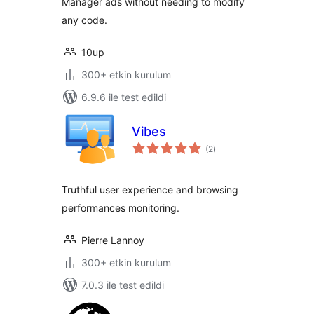
Manager ads without needing to modify
any code.
10up
300+ etkin kurulum
6.9.6 ile test edildi
Vibes
toplam
(2
)
puan
Truthful user experience and browsing
performances monitoring.
Pierre Lannoy
300+ etkin kurulum
7.0.3 ile test edildi