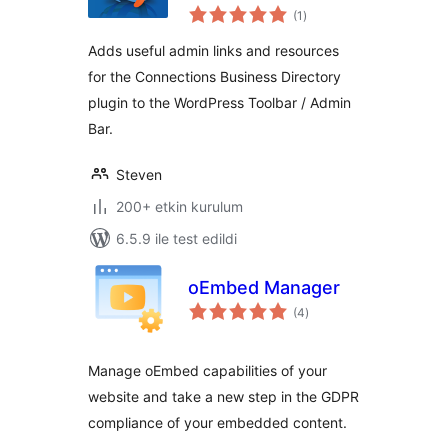
toplam
Toolbar
(1
)
puan
Adds useful admin links and resources
for the Connections Business Directory
plugin to the WordPress Toolbar / Admin
Bar.
Steven
200+ etkin kurulum
6.5.9 ile test edildi
oEmbed Manager
toplam
(4
)
puan
Manage oEmbed capabilities of your
website and take a new step in the GDPR
compliance of your embedded content.