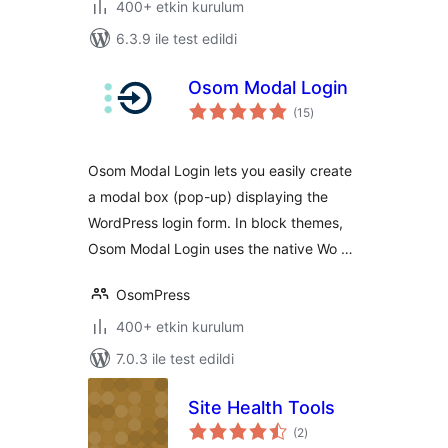
400+ etkin kurulum
6.3.9 ile test edildi
Osom Modal Login
toplam
(15
)
puan
Osom Modal Login lets you easily create
a modal box (pop-up) displaying the
WordPress login form. In block themes,
Osom Modal Login uses the native Wo …
OsomPress
400+ etkin kurulum
7.0.3 ile test edildi
Site Health Tools
toplam
(2
)
puan