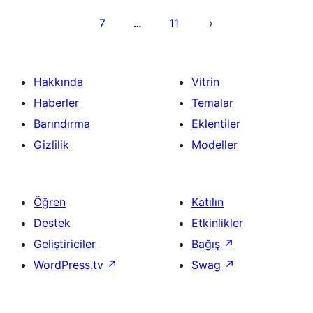
7
11
…
Hakkında
Vitrin
Haberler
Temalar
Barındırma
Eklentiler
Gizlilik
Modeller
Öğren
Katılın
Destek
Etkinlikler
Geliştiriciler
Bağış
↗
WordPress.tv
↗
Swag
↗