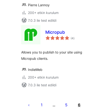
Pierre Lannoy
200+ etkin kurulum
7.0.3 ile test edildi
Micropub
toplam
(4
)
puan
Allows you to publish to your site using
Micropub clients.
IndieWeb
200+ etkin kurulum
7.0.3 ile test edildi
Yazı
sayfalaması
1
5
6
…