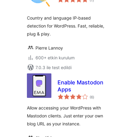
(1
)
puan
Country and language IP-based
detection for WordPress. Fast, reliable,
plug & play.
Pierre Lannoy
600+ etkin kurulum
7.0.3 ile test edildi
Enable Mastodon
Apps
toplam
(6
)
puan
Allow accessing your WordPress with
Mastodon clients. Just enter your own
blog URL as your instance.