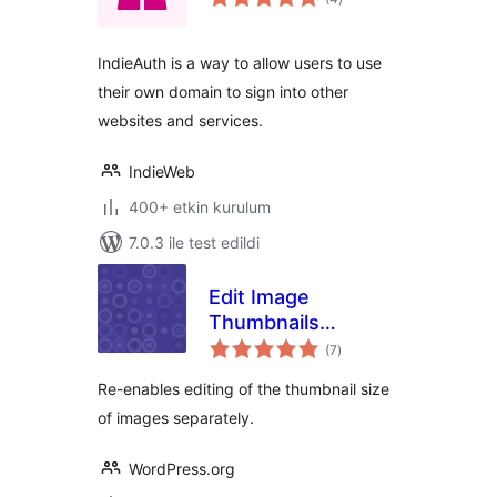
puan
IndieAuth is a way to allow users to use
their own domain to sign into other
websites and services.
IndieWeb
400+ etkin kurulum
7.0.3 ile test edildi
Edit Image
Thumbnails
toplam
Separately
(7
)
puan
Re-enables editing of the thumbnail size
of images separately.
WordPress.org