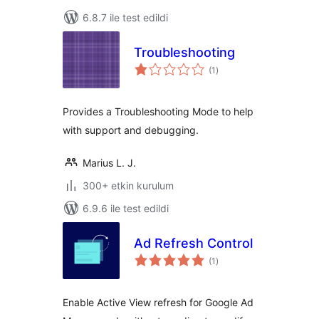
6.8.7 ile test edildi
Troubleshooting
toplam
(1
)
puan
Provides a Troubleshooting Mode to help
with support and debugging.
Marius L. J.
300+ etkin kurulum
6.9.6 ile test edildi
Ad Refresh Control
toplam
(1
)
puan
Enable Active View refresh for Google Ad