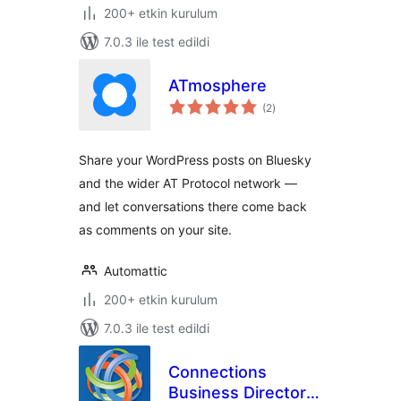
200+ etkin kurulum
7.0.3 ile test edildi
ATmosphere
toplam
(2
)
puan
Share your WordPress posts on Bluesky
and the wider AT Protocol network —
and let conversations there come back
as comments on your site.
Automattic
200+ etkin kurulum
7.0.3 ile test edildi
Connections
Business Directory