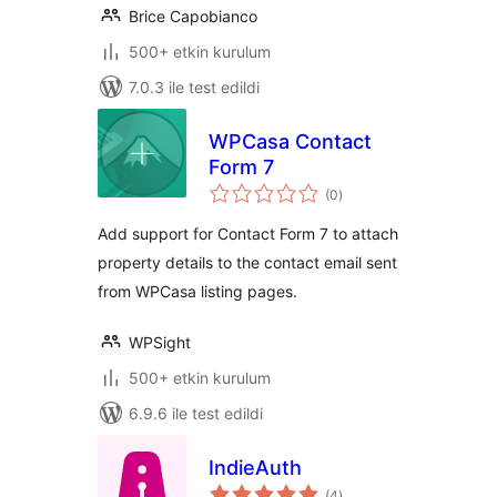
Brice Capobianco
500+ etkin kurulum
7.0.3 ile test edildi
WPCasa Contact
Form 7
toplam
(0
)
puan
Add support for Contact Form 7 to attach
property details to the contact email sent
from WPCasa listing pages.
WPSight
500+ etkin kurulum
6.9.6 ile test edildi
IndieAuth
toplam
(4
)