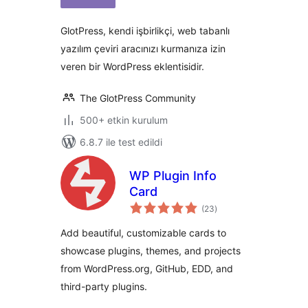
GlotPress, kendi işbirlikçi, web tabanlı
yazılım çeviri aracınızı kurmanıza izin
veren bir WordPress eklentisidir.
The GlotPress Community
500+ etkin kurulum
6.8.7 ile test edildi
WP Plugin Info
Card
toplam
(23
)
puan
Add beautiful, customizable cards to
showcase plugins, themes, and projects
from WordPress.org, GitHub, EDD, and
third-party plugins.