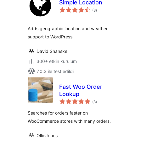
Simple Location
toplam
(8
)
puan
Adds geographic location and weather
support to WordPress.
David Shanske
300+ etkin kurulum
7.0.3 ile test edildi
Fast Woo Order
Lookup
toplam
(8
)
puan
Searches for orders faster on
WooCommerce stores with many orders.
OllieJones