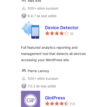
Alex Kirk
500+ etkin kurulum
6.8.7 ile test edildi
Device Detector
toplam
(2
)
puan
Full featured analytics reporting and
management tool that detects all devices
accessing your WordPress site.
Pierre Lannoy
500+ etkin kurulum
7.0.3 ile test edildi
GlotPress
toplam
(12
)
puan