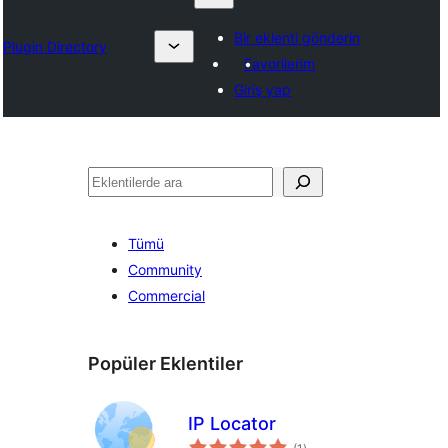
Bir eklenti gönderin
Plugin Directory
Favorilerim
Giriş yap
Ara
Tümü
Community
Commercial
Popüler Eklentiler
IP Locator
toplam