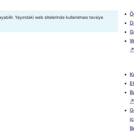
Ö
ayabilir. Yayındaki web sitelerinde kullanılması tavsiye
D
Ge
W
Ka
Et
B
G
iç
B