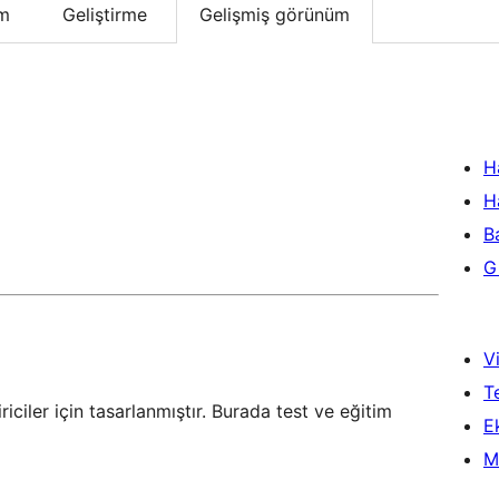
um
Geliştirme
Gelişmiş görünüm
H
H
B
Gi
Vi
T
riciler için tasarlanmıştır. Burada test ve eğitim
Ek
M