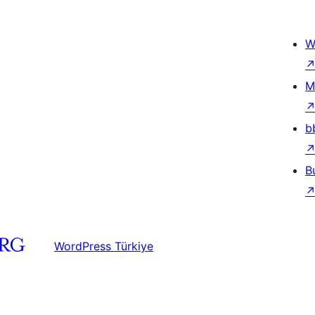
W
M
b
B
WordPress Türkiye