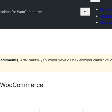
Bir ekl
Notices for WooCommerce
Favoril
Giriş y
t edilmemiş
. Artık bakımı yapılmıyor veya desteklenmiyor olabilir ve 
or WooCommerce