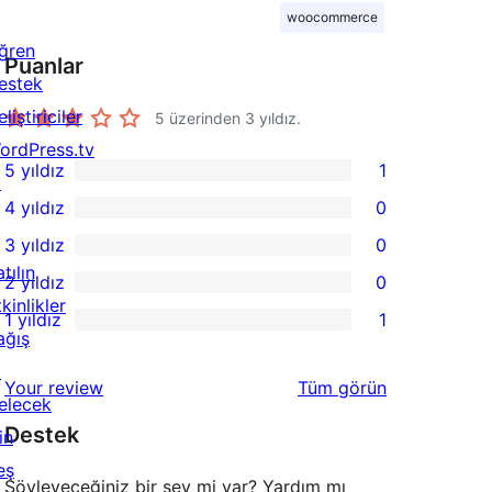
woocommerce
ğren
Puanlar
estek
liştiriciler
5 üzerinden
3
yıldız.
ordPress.tv
5 yıldız
1
↗
1
4 yıldız
0
5
0
3 yıldız
0
yıldızlı
4
0
tılın
2 yıldız
0
inceleme
yıldızlı
3
0
kinlikler
1 yıldız
1
inceleme
yıldızlı
2
1
ağış
inceleme
yıldızlı
1
↗
değerlendirmeleri
Your review
Tüm
görün
inceleme
yıldızlı
elecek
Destek
inceleme
in
eş
Söyleyeceğiniz bir şey mi var? Yardım mı