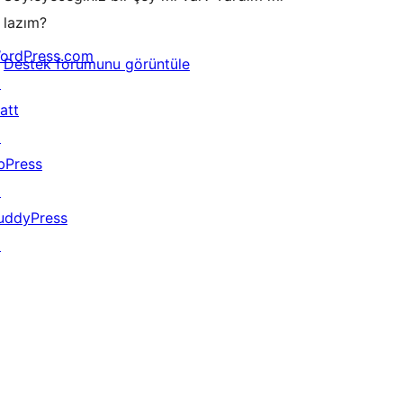
lazım?
ordPress.com
Destek forumunu görüntüle
↗
att
↗
bPress
↗
uddyPress
↗