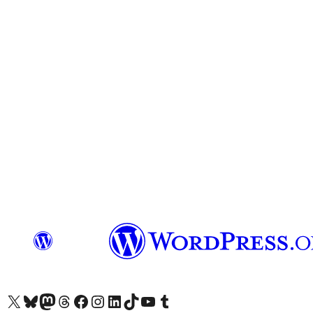
X (eski Twitter) hesabımıza bakın
Bluesky hesabımızı ziyaret edin
Mastodon hesabımızı ziyaret edin
Threads hesabımızı ziyaret edin
Facebook sayfamızı ziyaret edin
Instagram hesabımızı ziyaret edin
LinkedIn hesabımızı ziyaret edin
TikTok hesabımızı ziyaret edin
YouTube kanalımızı ziyaret edin
Tumblr hesabımızı ziyaret edin