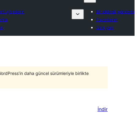
enti gönderin
Bir eklenti gönderin
erim
Favorilerim
ap
Giriş yap
WordPress’in daha güncel sürümleriyle birlikte
İndir