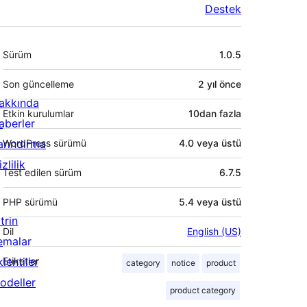
Destek
Meta
Sürüm
1.0.5
Son güncelleme
2 yıl
önce
akkında
Etkin kurulumlar
10dan fazla
aberler
arındırma
WordPress sürümü
4.0 veya üstü
zlilik
Test edilen sürüm
6.7.5
PHP sürümü
5.4 veya üstü
trin
Dil
English (US)
emalar
lentiler
Etiketler
category
notice
product
odeller
product category