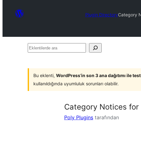
Plugin Directory
Category 
Eklentilerde
ara
Bu eklenti,
WordPress’in son 3 ana dağıtımı ile tes
kullanıldığında uyumluluk sorunları olabilir.
Category Notices f
Poly Plugins
tarafından