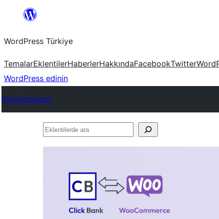
İçeriğe
geç
WordPress Türkiye
Temalar
Eklentiler
Haberler
Hakkında
Facebook
Twitter
WordP
WordPress edinin
Plugin Directory
Eklentilerde
ara