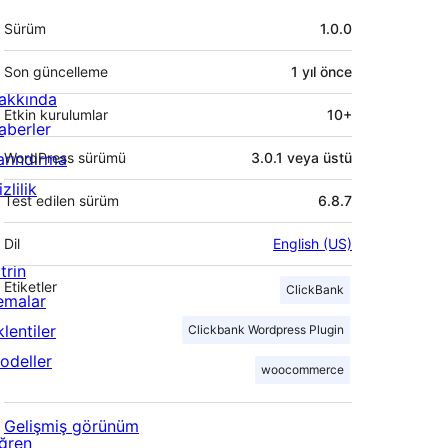
Meta
Sürüm
1.0.0
Son güncelleme
1 yıl
önce
akkında
Etkin kurulumlar
10+
aberler
arındırma
WordPress sürümü
3.0.1 veya üstü
zlilik
Test edilen sürüm
6.8.7
Dil
English (US)
trin
Etiketler
ClickBank
emalar
lentiler
Clickbank Wordpress Plugin
odeller
woocommerce
Gelişmiş görünüm
ğren