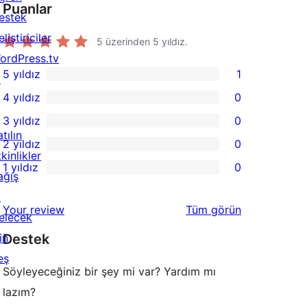
Puanlar
estek
liştiriciler
5 üzerinden
5
yıldız.
ordPress.tv
5 yıldız
1
↗
1
4 yıldız
0
5
0
3 yıldız
0
yıldızlı
4
0
tılın
2 yıldız
0
inceleme
yıldızlı
3
0
kinlikler
1 yıldız
0
inceleme
yıldızlı
2
ağış
0
inceleme
yıldızlı
↗
1
değerlendirmeleri
Your review
Tüm
görün
inceleme
elecek
yıldızlı
in
Destek
inceleme
eş
Söyleyeceğiniz bir şey mi var? Yardım mı
lazım?