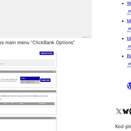
W
M
b
ss main menu “ClickBank Options”
B
X (eski Twitter) hesabımıza b
Bluesky hesabımızı 
Mast
Kod şiir