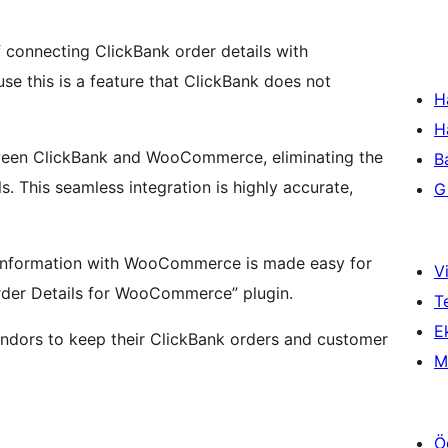
f connecting ClickBank order details with
e this is a feature that ClickBank does not
H
H
tween ClickBank and WooCommerce, eliminating the
B
s. This seamless integration is highly accurate,
Gi
 information with WooCommerce is made easy for
Vi
rder Details for WooCommerce” plugin.
T
Ek
dors to keep their ClickBank orders and customer
M
Ö