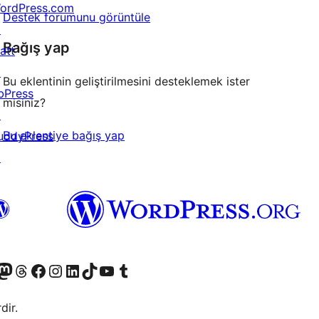
ordPress.com
Destek forumunu görüntüle
↗
Bağış yap
att
↗
Bu eklentinin geliştirilmesini desteklemek ister
bPress
misiniz?
↗
Bu eklentiye bağış yap
uddyPress
↗
akın
ziyaret edin
odon hesabımızı ziyaret edin
Threads hesabımızı ziyaret edin
Facebook sayfamızı ziyaret edin
Instagram hesabımızı ziyaret edin
LinkedIn hesabımızı ziyaret edin
TikTok hesabımızı ziyaret edin
YouTube kanalımızı ziyaret edin
Tumblr hesabımızı ziyaret edin
dir.