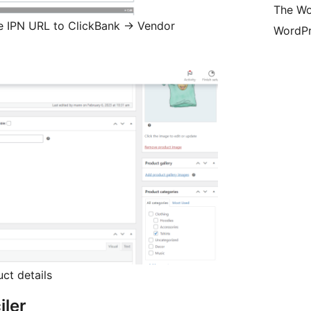
The Wo
 IPN URL to ClickBank -> Vendor
WordPr
ct details
iler