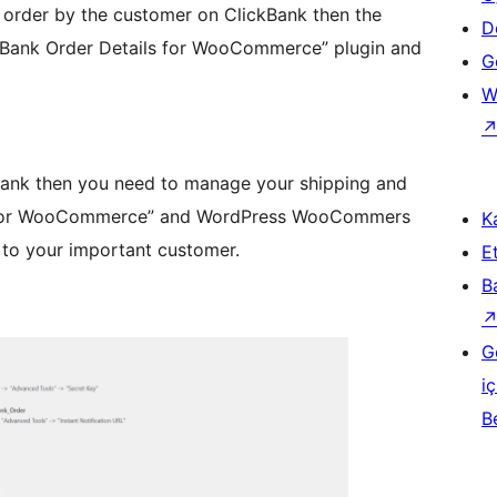
 order by the customer on ClickBank then the
D
ckBank Order Details for WooCommerce” plugin and
Ge
W
kBank then you need to manage your shipping and
ils for WooCommerce” and WordPress WooCommers
Ka
 to your important customer.
Et
B
G
iç
B