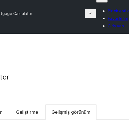
Bir eklenti
tgage Calculator
Favorilerim
Giriş yap
tor
um
Geliştirme
Gelişmiş görünüm