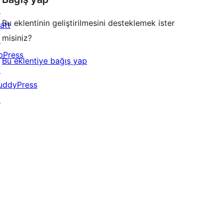
↗
Bu eklentinin geliştirilmesini desteklemek ister
att
misiniz?
↗
bPress
Bu eklentiye bağış yap
↗
uddyPress
↗