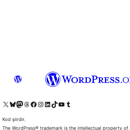
X (eski Twitter) hesabımıza bakın
Bluesky hesabımızı ziyaret edin
Mastodon hesabımızı ziyaret edin
Threads hesabımızı ziyaret edin
Facebook sayfamızı ziyaret edin
Instagram hesabımızı ziyaret edin
LinkedIn hesabımızı ziyaret edin
TikTok hesabımızı ziyaret edin
YouTube kanalımızı ziyaret edin
Tumblr hesabımızı ziyaret edin
Kod şiirdir.
The WordPress® trademark is the intellectual property of