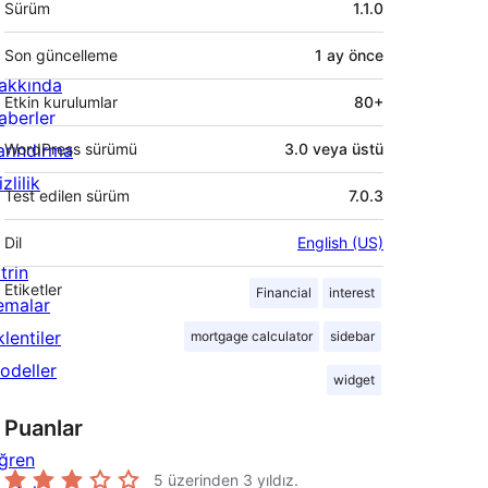
Sürüm
1.1.0
Son güncelleme
1 ay
önce
akkında
Etkin kurulumlar
80+
aberler
arındırma
WordPress sürümü
3.0 veya üstü
zlilik
Test edilen sürüm
7.0.3
Dil
English (US)
trin
Etiketler
Financial
interest
emalar
lentiler
mortgage calculator
sidebar
odeller
widget
Puanlar
ğren
5 üzerinden
3
yıldız.