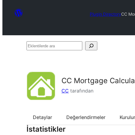
Plugin Directory
CC Mor
Eklentilerde
ara
CC Mortgage Calcula
CC
tarafından
Detaylar
Değerlendirmeler
Kurul
İstatistikler