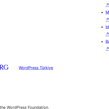
M
b
B
WordPress Türkiye
 the WordPress Foundation.