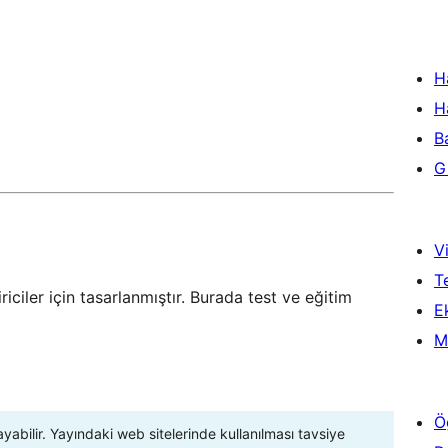
H
H
B
Gi
Vi
T
riciler için tasarlanmıştır. Burada test ve eğitim
Ek
M
Ö
ayabilir. Yayındaki web sitelerinde kullanılması tavsiye