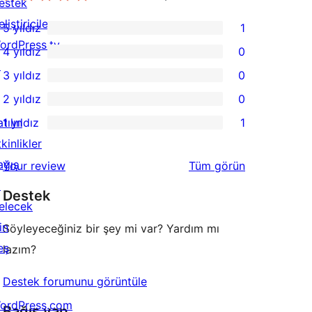
estek
liştiriciler
5 yıldız
1
1
ordPress.tv
4 yıldız
0
5
0
↗
3 yıldız
0
yıldızlı
4
0
2 yıldız
0
inceleme
yıldızlı
3
0
tılın
1 yıldız
1
inceleme
yıldızlı
2
1
kinlikler
inceleme
yıldızlı
1
ağış
değerlendirmeleri
Your review
Tüm
görün
inceleme
yıldızlı
↗
Destek
inceleme
elecek
in
Söyleyeceğiniz bir şey mi var? Yardım mı
eş
lazım?
Destek forumunu görüntüle
ordPress.com
Bağış yap