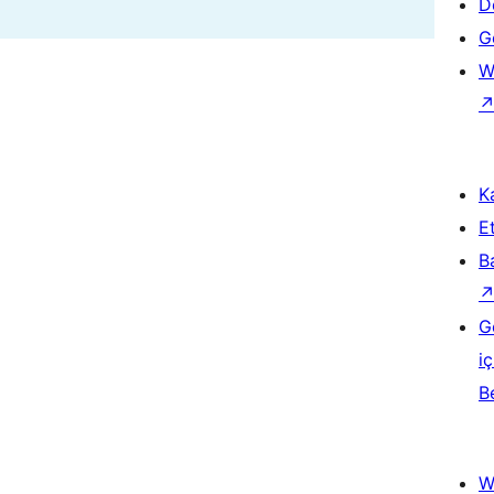
D
Ge
W
Ka
Et
B
G
iç
B
W