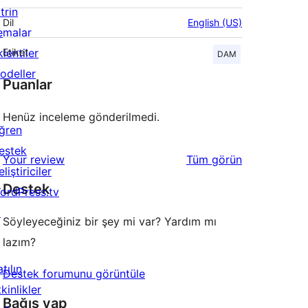
trin
Dil
English (US)
emalar
lentiler
Etiket
DAM
odeller
Puanlar
Henüz inceleme gönderilmedi.
ğren
estek
değerlendirmeleri
Your review
Tüm
görün
liştiriciler
Destek
ordPress.tv
↗
Söyleyeceğiniz bir şey mi var? Yardım mı
lazım?
tılın
Destek forumunu görüntüle
kinlikler
Bağış yap