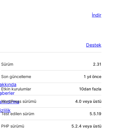
İndir
Destek
Meta
Sürüm
2.31
Son güncelleme
1 yıl
önce
akkında
Etkin kurulumlar
10dan fazla
aberler
arındırma
WordPress sürümü
4.0 veya üstü
zlilik
Test edilen sürüm
5.5.19
PHP sürümü
5.2.4 veya üstü