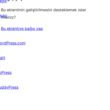
ağış
↗
Bu eklentinin geliştirilmesini desteklemek ister
wag
misiniz?
↗
Bu eklentiye bağış yap
ordPress.com
↗
att
↗
bPress
↗
uddyPress
↗