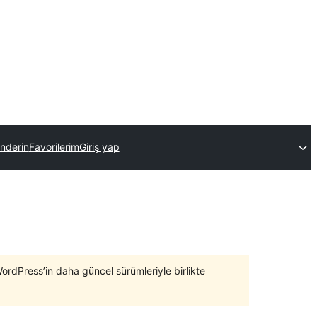
önderin
Favorilerim
Giriş yap
WordPress’in daha güncel sürümleriyle birlikte