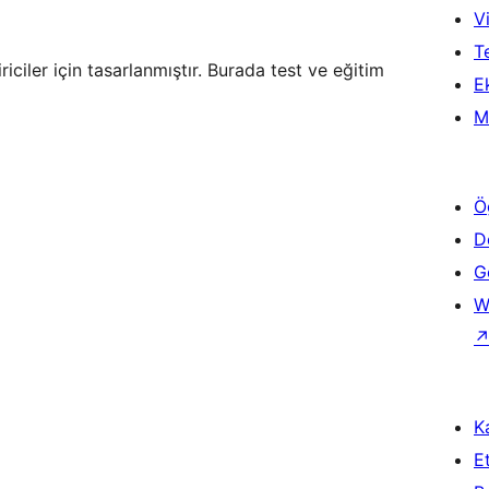
Vi
T
riciler için tasarlanmıştır. Burada test ve eğitim
Ek
M
Ö
D
Ge
W
Ka
Et