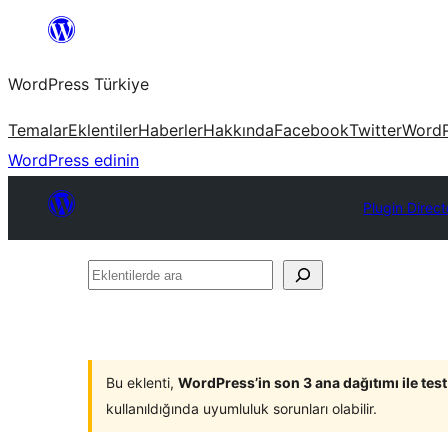
İçeriğe
geç
WordPress Türkiye
Temalar
Eklentiler
Haberler
Hakkında
Facebook
Twitter
WordP
WordPress edinin
Plugin Direct
Eklentilerde
ara
Bu eklenti,
WordPress’in son 3 ana dağıtımı ile tes
kullanıldığında uyumluluk sorunları olabilir.