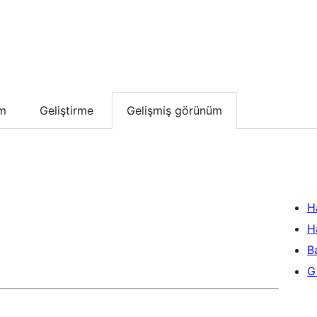
um
Geliştirme
Gelişmiş görünüm
H
H
B
Gi