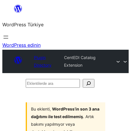
İçeriğe
geç
WordPress Türkiye
WordPress edinin
Plugin
CentEDI Catalog
Directory
Extension
Eklentilerde
ara
Bu eklenti,
WordPress’in son 3 ana
dağıtımı ile test edilmemiş
. Artık
bakımı yapılmıyor veya