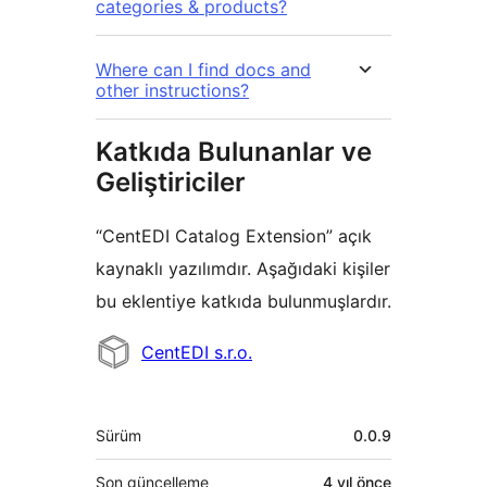
categories & products?
Where can I find docs and
other instructions?
Katkıda Bulunanlar ve
Geliştiriciler
“CentEDI Catalog Extension” açık
kaynaklı yazılımdır. Aşağıdaki kişiler
bu eklentiye katkıda bulunmuşlardır.
Katkıda
CentEDI s.r.o.
bulunanlar
Meta
Sürüm
0.0.9
Son güncelleme
4 yıl
önce