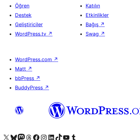
Öğren
Katılın
Destek
Etkinlikler
Geliştiriciler
Bağış
↗
WordPress.tv
↗
Swag
↗
WordPress.com
↗
Matt
↗
bbPress
↗
BuddyPress
↗
X (eski Twitter) hesabımıza bakın
Bluesky hesabımızı ziyaret edin
Mastodon hesabımızı ziyaret edin
Threads hesabımızı ziyaret edin
Facebook sayfamızı ziyaret edin
Instagram hesabımızı ziyaret edin
LinkedIn hesabımızı ziyaret edin
TikTok hesabımızı ziyaret edin
YouTube kanalımızı ziyaret edin
Tumblr hesabımızı ziyaret edin