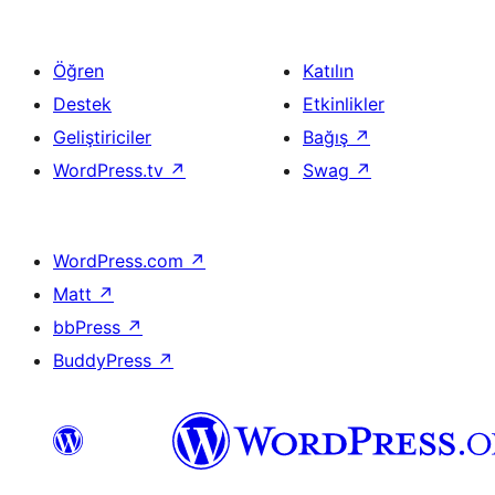
Öğren
Katılın
Destek
Etkinlikler
Geliştiriciler
Bağış
↗
WordPress.tv
↗
Swag
↗
WordPress.com
↗
Matt
↗
bbPress
↗
BuddyPress
↗