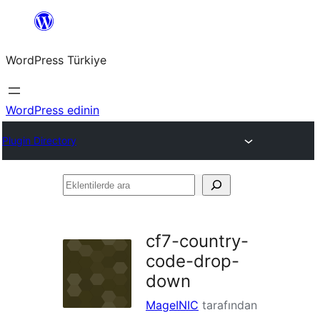
İçeriğe
geç
WordPress Türkiye
WordPress edinin
Plugin Directory
Eklentilerde
ara
cf7-country-
code-drop-
down
MageINIC
tarafından