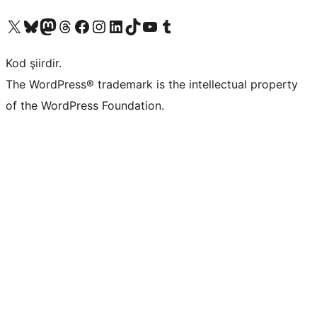
X (eski Twitter) hesabımıza bakın
Bluesky hesabımızı ziyaret edin
Mastodon hesabımızı ziyaret edin
Threads hesabımızı ziyaret edin
Facebook sayfamızı ziyaret edin
Instagram hesabımızı ziyaret edin
LinkedIn hesabımızı ziyaret edin
TikTok hesabımızı ziyaret edin
YouTube kanalımızı ziyaret edin
Tumblr hesabımızı ziyaret edin
Kod şiirdir.
The WordPress® trademark is the intellectual property
of the WordPress Foundation.