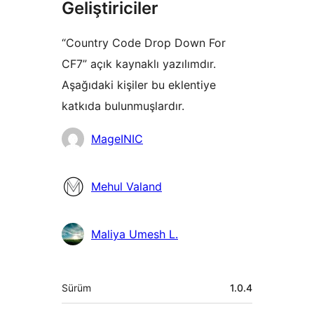
Geliştiriciler
“Country Code Drop Down For
CF7” açık kaynaklı yazılımdır.
Aşağıdaki kişiler bu eklentiye
katkıda bulunmuşlardır.
Katkıda
MageINIC
bulunanlar
Mehul Valand
Maliya Umesh L.
Meta
Sürüm
1.0.4