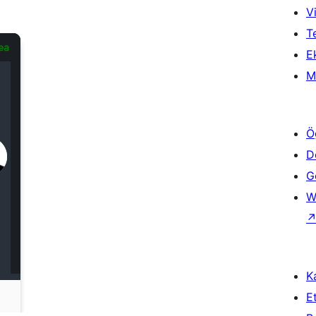
Vi
T
Ek
M
Ö
D
Ge
W
Ka
Et