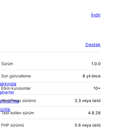
İndir
Destek
Meta
Sürüm
1.0.0
Son güncelleme
8 yıl
önce
akkında
Etkin kurulumlar
10+
aberler
arındırma
WordPress sürümü
3.3 veya üstü
zlilik
Test edilen sürüm
4.8.28
PHP sürümü
5.6 veya üstü