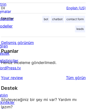
trin
Dil
English (US)
emalar
lentiler
Etiketler
bot
chatbot
contact form
odeller
leads
Gelişmiş görünüm
ğren
Puanlar
estek
liştiriciler
Henüz inceleme gönderilmedi.
ordPress.tv
↗
değerlendirmeleri
Your review
Tüm
görün
Destek
tılın
Söyleyeceğiniz bir şey mi var? Yardım mı
kinlikler
lazım?