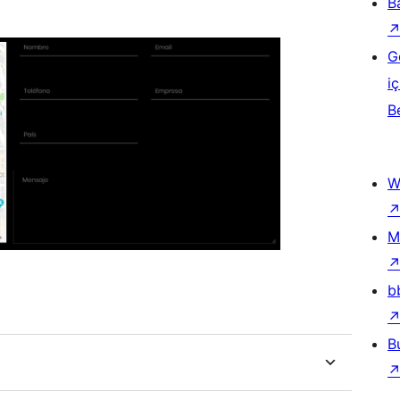
B
G
iç
B
W
M
b
B