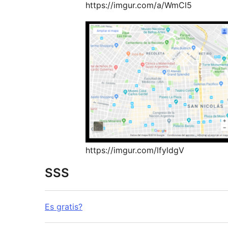
https://imgur.com/a/WmCl5
https://imgur.com/lfyldgV
SSS
Es gratis?