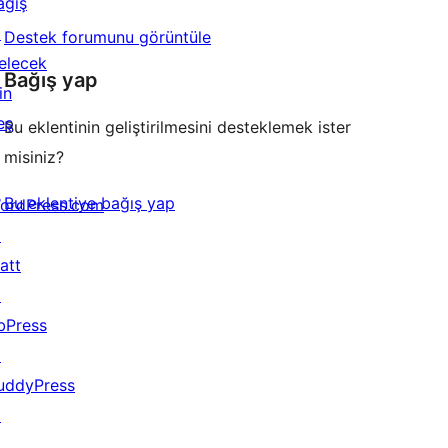
ağış
↗
Destek forumunu görüntüle
elecek
Bağış yap
in
eş
Bu eklentinin geliştirilmesini desteklemek ister
misiniz?
Bu eklentiye bağış yap
ordPress.com
↗
att
↗
bPress
↗
uddyPress
↗