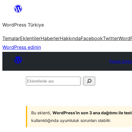
İçeriğe
geç
WordPress Türkiye
Temalar
Eklentiler
Haberler
Hakkında
Facebook
Twitter
WordP
WordPress edinin
Plugin Dire
Eklentilerde
ara
Bu eklenti,
WordPress’in son 3 ana dağıtımı ile tes
kullanıldığında uyumluluk sorunları olabilir.