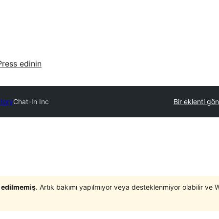
ress edinin
ctory
Chat-In Inc
Bir eklenti gö
t edilmemiş
. Artık bakımı yapılmıyor veya desteklenmiyor olabilir ve 