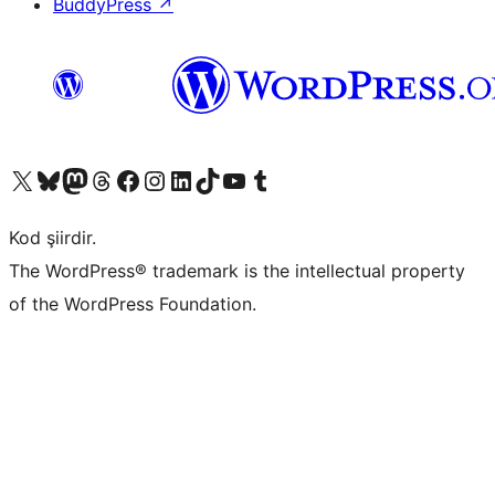
BuddyPress
↗
X (eski Twitter) hesabımıza bakın
Bluesky hesabımızı ziyaret edin
Mastodon hesabımızı ziyaret edin
Threads hesabımızı ziyaret edin
Facebook sayfamızı ziyaret edin
Instagram hesabımızı ziyaret edin
LinkedIn hesabımızı ziyaret edin
TikTok hesabımızı ziyaret edin
YouTube kanalımızı ziyaret edin
Tumblr hesabımızı ziyaret edin
Kod şiirdir.
The WordPress® trademark is the intellectual property
of the WordPress Foundation.