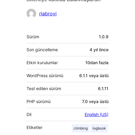
Katkıda
rlabrovi
bulunanlar
Meta
Sürüm
1.0.9
Son güncelleme
4 yıl
önce
Etkin kurulumlar
10dan fazla
WordPress sürümü
6.1.1 veya üstü
Test edilen sürüm
6.1.11
PHP sürümü
7.0 veya üstü
Dil
English (US)
Etiketler
climbing
logbook