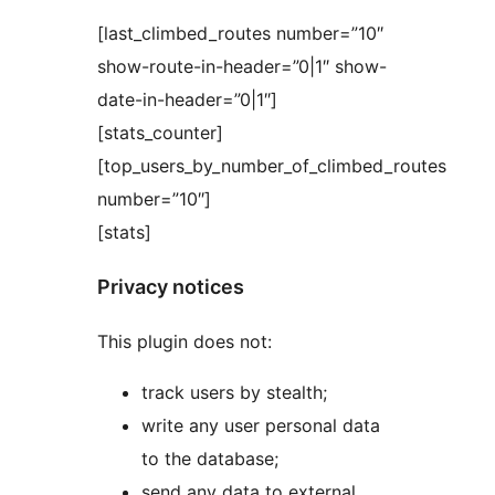
[last_climbed_routes number=”10″
show-route-in-header=”0|1″ show-
date-in-header=”0|1″]
[stats_counter]
[top_users_by_number_of_climbed_routes
number=”10″]
[stats]
Privacy notices
This plugin does not:
track users by stealth;
write any user personal data
to the database;
send any data to external