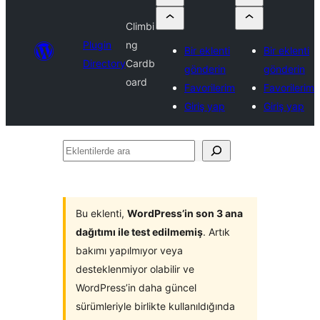
Climbi
Plugin
ng
Bir eklenti
Bir eklenti
Directory
Cardb
gönderin
gönderin
oard
Favorilerim
Favorilerim
Giriş yap
Giriş yap
Eklentilerde
ara
Bu eklenti,
WordPress’in son 3 ana
dağıtımı ile test edilmemiş
. Artık
bakımı yapılmıyor veya
desteklenmiyor olabilir ve
WordPress’in daha güncel
sürümleriyle birlikte kullanıldığında