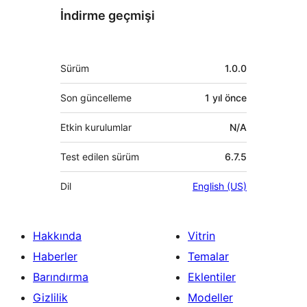
İndirme geçmişi
Meta
Sürüm
1.0.0
Son güncelleme
1 yıl
önce
Etkin kurulumlar
N/A
Test edilen sürüm
6.7.5
Dil
English (US)
Hakkında
Vitrin
Haberler
Temalar
Barındırma
Eklentiler
Gizlilik
Modeller