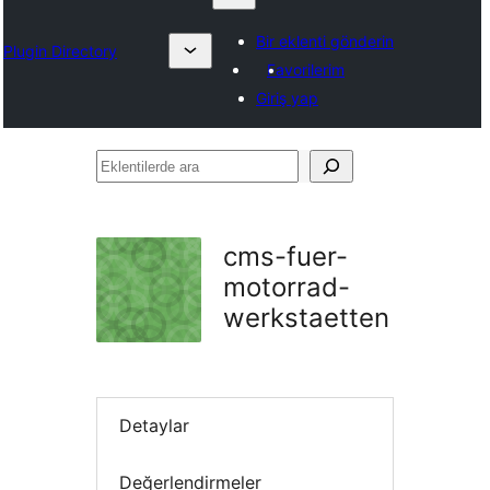
Bir eklenti gönderin
Plugin Directory
Favorilerim
Giriş yap
Eklentilerde
ara
cms-fuer-
motorrad-
werkstaetten
Detaylar
Değerlendirmeler