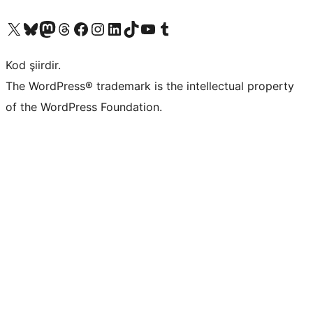
X (eski Twitter) hesabımıza bakın
Bluesky hesabımızı ziyaret edin
Mastodon hesabımızı ziyaret edin
Threads hesabımızı ziyaret edin
Facebook sayfamızı ziyaret edin
Instagram hesabımızı ziyaret edin
LinkedIn hesabımızı ziyaret edin
TikTok hesabımızı ziyaret edin
YouTube kanalımızı ziyaret edin
Tumblr hesabımızı ziyaret edin
Kod şiirdir.
The WordPress® trademark is the intellectual property
of the WordPress Foundation.