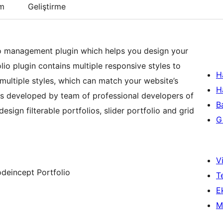
um
Geliştirme
io management plugin which helps you design your
io plugin contains multiple responsive styles to
H
ultiple styles, which can match your website’s
H
 is developed by team of professional developers of
B
ign filterable portfolios, slider portfolio and grid
Gi
Vi
odeincept Portfolio
T
Ek
M