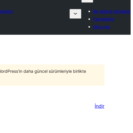
önderin
Bir eklenti gönderin
Favorilerim
Giriş yap
WordPress’in daha güncel sürümleriyle birlikte
İndir