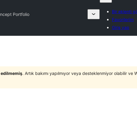
Bir eklenti g
ncept Portfolio
Favorilerim
Giriş yap
t edilmemiş
. Artık bakımı yapılmıyor veya desteklenmiyor olabilir ve 