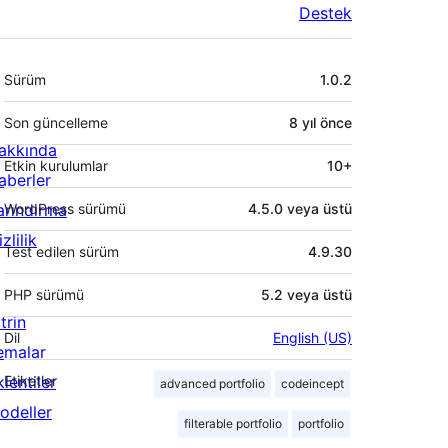
Destek
Meta
Sürüm
1.0.2
Son güncelleme
8 yıl
önce
akkında
Etkin kurulumlar
10+
aberler
arındırma
WordPress sürümü
4.5.0 veya üstü
zlilik
Test edilen sürüm
4.9.30
PHP sürümü
5.2 veya üstü
trin
Dil
English (US)
emalar
lentiler
Etiketler
advanced portfolio
codeincept
odeller
filterable portfolio
portfolio