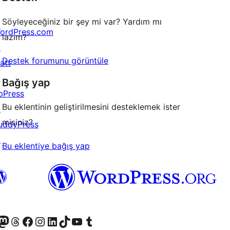
Söyleyeceğiniz bir şey mi var? Yardım mı
ordPress.com
lazım?
↗
Destek forumunu görüntüle
att
↗
Bağış yap
bPress
Bu eklentinin geliştirilmesini desteklemek ister
↗
misiniz?
uddyPress
↗
Bu eklentiye bağış yap
akın
ziyaret edin
odon hesabımızı ziyaret edin
Threads hesabımızı ziyaret edin
Facebook sayfamızı ziyaret edin
Instagram hesabımızı ziyaret edin
LinkedIn hesabımızı ziyaret edin
TikTok hesabımızı ziyaret edin
YouTube kanalımızı ziyaret edin
Tumblr hesabımızı ziyaret edin