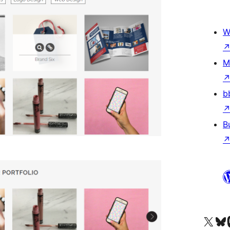
W
M
b
B
X (eski Twitter) hesabımıza b
Bluesky hesabımızı 
Mast