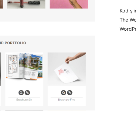
Kod şiir
The Wo
WordPr