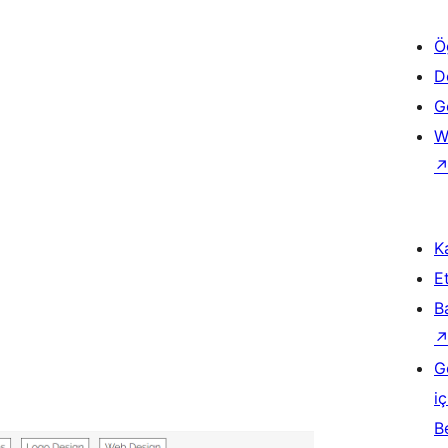
Ö
D
Ge
W
Ka
Et
B
G
iç
B