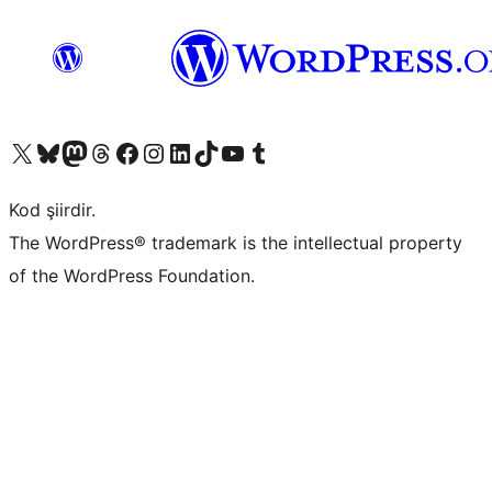
X (eski Twitter) hesabımıza bakın
Bluesky hesabımızı ziyaret edin
Mastodon hesabımızı ziyaret edin
Threads hesabımızı ziyaret edin
Facebook sayfamızı ziyaret edin
Instagram hesabımızı ziyaret edin
LinkedIn hesabımızı ziyaret edin
TikTok hesabımızı ziyaret edin
YouTube kanalımızı ziyaret edin
Tumblr hesabımızı ziyaret edin
Kod şiirdir.
The WordPress® trademark is the intellectual property
of the WordPress Foundation.