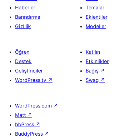
Haberler
Temalar
Barındırma
Eklentiler
Gizlilik
Modeller
Öğren
Katılın
Destek
Etkinlikler
Geliştiriciler
Bağış
↗
WordPress.tv
↗
Swag
↗
WordPress.com
↗
Matt
↗
bbPress
↗
BuddyPress
↗