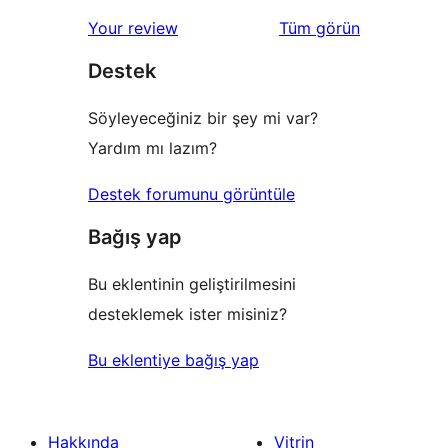
değerlendirmeleri
Your review
Tüm
görün
Destek
Söyleyeceğiniz bir şey mi var?
Yardım mı lazım?
Destek forumunu görüntüle
Bağış yap
Bu eklentinin geliştirilmesini
desteklemek ister misiniz?
Bu eklentiye bağış yap
Hakkında
Vitrin