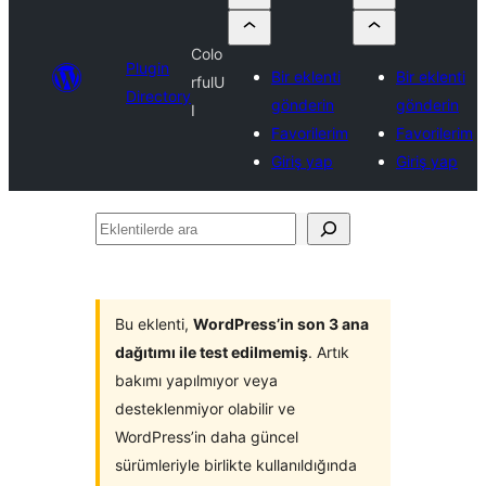
Colo
Plugin
Bir eklenti
Bir eklenti
rfulU
Directory
gönderin
gönderin
I
Favorilerim
Favorilerim
Giriş yap
Giriş yap
Eklentilerde
ara
Bu eklenti,
WordPress’in son 3 ana
dağıtımı ile test edilmemiş
. Artık
bakımı yapılmıyor veya
desteklenmiyor olabilir ve
WordPress’in daha güncel
sürümleriyle birlikte kullanıldığında