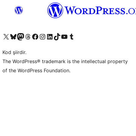
X (eski Twitter) hesabımıza bakın
Bluesky hesabımızı ziyaret edin
Mastodon hesabımızı ziyaret edin
Threads hesabımızı ziyaret edin
Facebook sayfamızı ziyaret edin
Instagram hesabımızı ziyaret edin
LinkedIn hesabımızı ziyaret edin
TikTok hesabımızı ziyaret edin
YouTube kanalımızı ziyaret edin
Tumblr hesabımızı ziyaret edin
Kod şiirdir.
The WordPress® trademark is the intellectual property
of the WordPress Foundation.