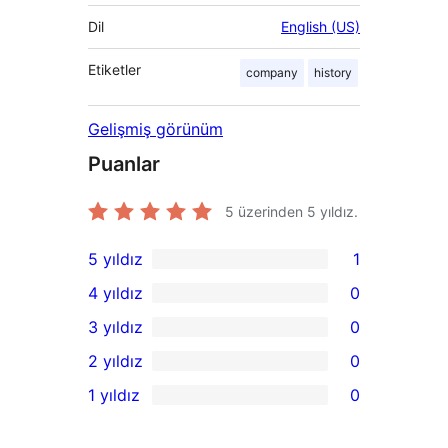
Dil
English (US)
Etiketler
company
history
Gelişmiş görünüm
Puanlar
5 üzerinden
5
yıldız.
5 yıldız
1
1
4 yıldız
0
5
0
3 yıldız
0
yıldızlı
4
0
2 yıldız
0
inceleme
yıldızlı
3
0
1 yıldız
0
inceleme
yıldızlı
2
0
inceleme
yıldızlı
1