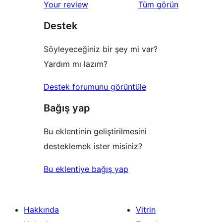
değerlendirmeleri
Your review
Tüm
görün
inceleme
yıldızlı
Destek
inceleme
Söyleyeceğiniz bir şey mi var?
Yardım mı lazım?
Destek forumunu görüntüle
Bağış yap
Bu eklentinin geliştirilmesini
desteklemek ister misiniz?
Bu eklentiye bağış yap
Hakkında
Vitrin