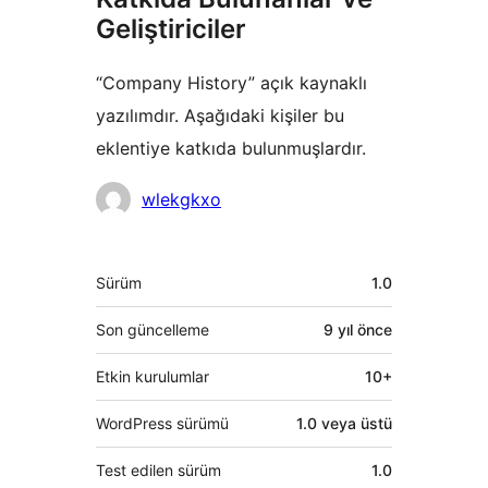
Geliştiriciler
“Company History” açık kaynaklı
yazılımdır. Aşağıdaki kişiler bu
eklentiye katkıda bulunmuşlardır.
Katkıda
wlekgkxo
bulunanlar
Meta
Sürüm
1.0
Son güncelleme
9 yıl
önce
Etkin kurulumlar
10+
WordPress sürümü
1.0 veya üstü
Test edilen sürüm
1.0