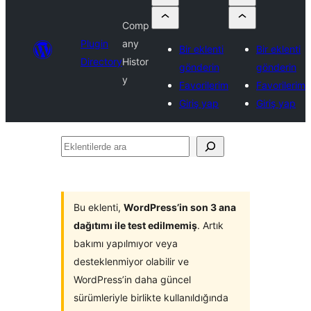
Comp
Plugin
any
Bir eklenti
Bir eklenti
Directory
Histor
gönderin
gönderin
y
Favorilerim
Favorilerim
Giriş yap
Giriş yap
Eklentilerde
ara
Bu eklenti,
WordPress’in son 3 ana
dağıtımı ile test edilmemiş
. Artık
bakımı yapılmıyor veya
desteklenmiyor olabilir ve
WordPress’in daha güncel
sürümleriyle birlikte kullanıldığında