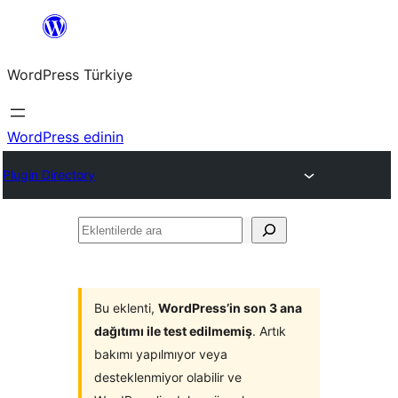
İçeriğe
geç
WordPress Türkiye
WordPress edinin
Plugin Directory
Eklentilerde
ara
Bu eklenti,
WordPress’in son 3 ana
dağıtımı ile test edilmemiş
. Artık
bakımı yapılmıyor veya
desteklenmiyor olabilir ve