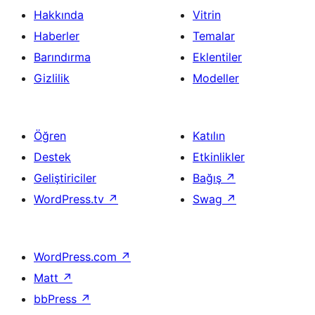
Hakkında
Vitrin
Haberler
Temalar
Barındırma
Eklentiler
Gizlilik
Modeller
Öğren
Katılın
Destek
Etkinlikler
Geliştiriciler
Bağış
↗
WordPress.tv
↗
Swag
↗
WordPress.com
↗
Matt
↗
bbPress
↗