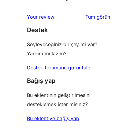
değerlendirmeleri
Your review
Tüm
görün
Destek
Söyleyeceğiniz bir şey mi var?
Yardım mı lazım?
Destek forumunu görüntüle
Bağış yap
Bu eklentinin geliştirilmesini
desteklemek ister misiniz?
Bu eklentiye bağış yap