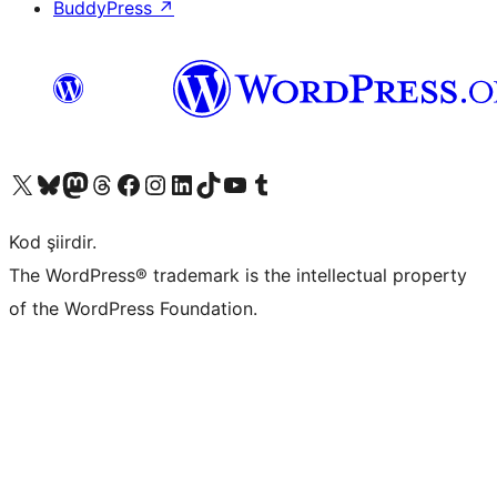
BuddyPress
↗
X (eski Twitter) hesabımıza bakın
Bluesky hesabımızı ziyaret edin
Mastodon hesabımızı ziyaret edin
Threads hesabımızı ziyaret edin
Facebook sayfamızı ziyaret edin
Instagram hesabımızı ziyaret edin
LinkedIn hesabımızı ziyaret edin
TikTok hesabımızı ziyaret edin
YouTube kanalımızı ziyaret edin
Tumblr hesabımızı ziyaret edin
Kod şiirdir.
The WordPress® trademark is the intellectual property
of the WordPress Foundation.