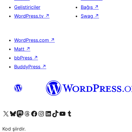
Geliştiriciler
Bağış
↗
WordPress.tv
↗
Swag
↗
WordPress.com
↗
Matt
↗
bbPress
↗
BuddyPress
↗
X (eski Twitter) hesabımıza bakın
Bluesky hesabımızı ziyaret edin
Mastodon hesabımızı ziyaret edin
Threads hesabımızı ziyaret edin
Facebook sayfamızı ziyaret edin
Instagram hesabımızı ziyaret edin
LinkedIn hesabımızı ziyaret edin
TikTok hesabımızı ziyaret edin
YouTube kanalımızı ziyaret edin
Tumblr hesabımızı ziyaret edin
Kod şiirdir.