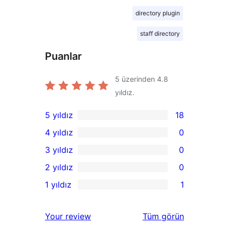
directory plugin
staff directory
Puanlar
5 üzerinden
4.8
yıldız.
5 yıldız
18
18
4 yıldız
0
5
0
3 yıldız
0
yıldızlı
4
0
2 yıldız
0
inceleme
yıldızlı
3
0
1 yıldız
1
inceleme
yıldızlı
2
1
inceleme
yıldızlı
1
değerlendirmeleri
Your review
Tüm
görün
inceleme
yıldızlı