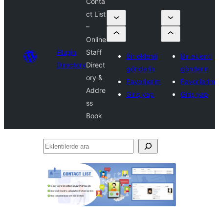
Conta
ct List
–
Online
Plugin
Staff
Bir eklenti
Bir eklenti
Directory
Direct
gönderin
gönderin
ory &
Favorilerim
Favorilerim
Addre
Giriş yap
Giriş yap
ss
Book
Eklentilerde
ara