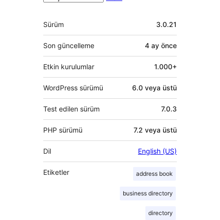
Meta
Sürüm
3.0.21
Son güncelleme
4 ay
önce
Etkin kurulumlar
1.000+
WordPress sürümü
6.0 veya üstü
Test edilen sürüm
7.0.3
PHP sürümü
7.2 veya üstü
Dil
English (US)
Etiketler
address book
business directory
directory