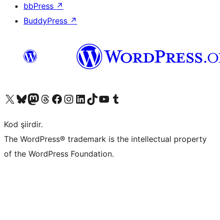
bbPress
↗
BuddyPress
↗
X (eski Twitter) hesabımıza bakın
Bluesky hesabımızı ziyaret edin
Mastodon hesabımızı ziyaret edin
Threads hesabımızı ziyaret edin
Facebook sayfamızı ziyaret edin
Instagram hesabımızı ziyaret edin
LinkedIn hesabımızı ziyaret edin
TikTok hesabımızı ziyaret edin
YouTube kanalımızı ziyaret edin
Tumblr hesabımızı ziyaret edin
Kod şiirdir.
The WordPress® trademark is the intellectual property
of the WordPress Foundation.