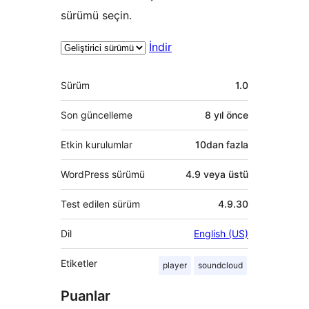
sürümü seçin.
İndir
Meta
Sürüm
1.0
Son güncelleme
8 yıl
önce
Etkin kurulumlar
10dan fazla
WordPress sürümü
4.9 veya üstü
Test edilen sürüm
4.9.30
Dil
English (US)
Etiketler
player
soundcloud
Puanlar