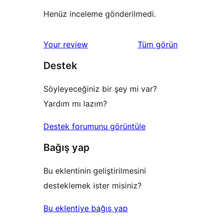
Henüz inceleme gönderilmedi.
değerlendirmeleri
Your review
Tüm
görün
Destek
Söyleyeceğiniz bir şey mi var?
Yardım mı lazım?
Destek forumunu görüntüle
Bağış yap
Bu eklentinin geliştirilmesini
desteklemek ister misiniz?
Bu eklentiye bağış yap