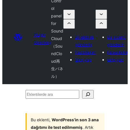
Contr
ol
panel
for
Sound
Plugin
Bir eklenti
Bir eklenti
Cloud
Directory
gönderin
gönderin
（Sou
Favorilerim
Favorilerim
ndClo
Giriş yap
Giriş yap
ud再
生パネ
ル）
Eklentilerde
ara
Bu eklenti,
WordPress’in son 3 ana
dağıtımı ile test edilmemiş
. Artık