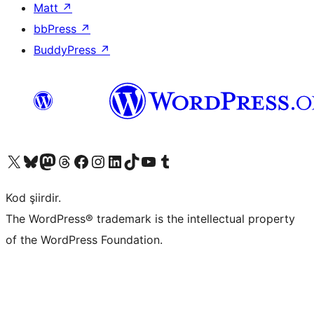
Matt
↗
bbPress
↗
BuddyPress
↗
X (eski Twitter) hesabımıza bakın
Bluesky hesabımızı ziyaret edin
Mastodon hesabımızı ziyaret edin
Threads hesabımızı ziyaret edin
Facebook sayfamızı ziyaret edin
Instagram hesabımızı ziyaret edin
LinkedIn hesabımızı ziyaret edin
TikTok hesabımızı ziyaret edin
YouTube kanalımızı ziyaret edin
Tumblr hesabımızı ziyaret edin
Kod şiirdir.
The WordPress® trademark is the intellectual property
of the WordPress Foundation.