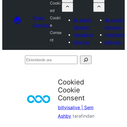
Cooki
ed
Plugin
Cooki
Bir eklenti
Bir eklenti
Directory
e
gönderin
gönderin
Conse
Favorilerim
Favorilerim
nt
Giriş yap
Giriş yap
Eklentilerde
ara
Cookied
Cookie
Consent
billyisalive | Sem
Ashby
tarafından