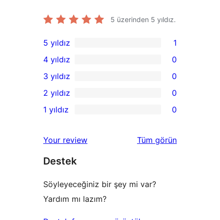
5 üzerinden
5
yıldız.
5 yıldız
1
1
4 yıldız
0
5
0
3 yıldız
0
yıldızlı
4
0
2 yıldız
0
inceleme
yıldızlı
3
0
1 yıldız
0
inceleme
yıldızlı
2
0
inceleme
yıldızlı
1
değerlendirmeleri
Your review
Tüm
görün
inceleme
yıldızlı
Destek
inceleme
Söyleyeceğiniz bir şey mi var?
Yardım mı lazım?