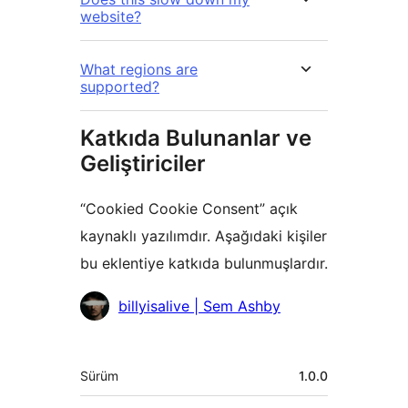
website?
What regions are
supported?
Katkıda Bulunanlar ve
Geliştiriciler
“Cookied Cookie Consent” açık
kaynaklı yazılımdır. Aşağıdaki kişiler
bu eklentiye katkıda bulunmuşlardır.
Katkıda
billyisalive | Sem Ashby
bulunanlar
Meta
Sürüm
1.0.0