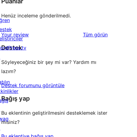
Puanlar
Henüz inceleme gönderilmedi.
ğren
estek
değerlendirmeleri
Your review
Tüm
görün
liştiriciler
Destek
ordPress.tv
↗
Söyleyeceğiniz bir şey mi var? Yardım mı
lazım?
tılın
Destek forumunu görüntüle
kinlikler
Bağış yap
ağış
↗
Bu eklentinin geliştirilmesini desteklemek ister
wag
misiniz?
↗
Bu eklentiye bağış yap