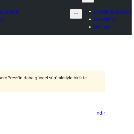
ti gönderin
Bir eklenti gönderin
im
Favorilerim
Giriş yap
WordPress’in daha güncel sürümleriyle birlikte
İndir