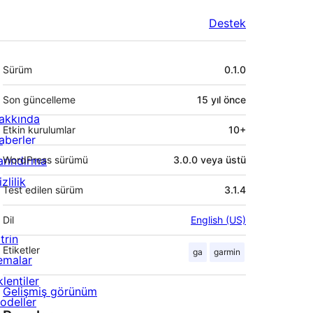
Destek
Meta
Sürüm
0.1.0
Son güncelleme
15 yıl
önce
akkında
Etkin kurulumlar
10+
aberler
arındırma
WordPress sürümü
3.0.0 veya üstü
zlilik
Test edilen sürüm
3.1.4
Dil
English (US)
trin
Etiketler
ga
garmin
emalar
lentiler
Gelişmiş görünüm
odeller