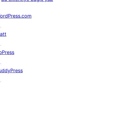
ordPress.com
↗
att
↗
bPress
↗
uddyPress
↗