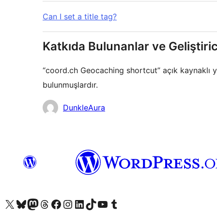
Can I set a title tag?
Katkıda Bulunanlar ve Geliştiric
“coord.ch Geocaching shortcut” açık kaynaklı ya
bulunmuşlardır.
Katkıda
DunkleAura
bulunanlar
X (eski Twitter) hesabımıza bakın
Bluesky hesabımızı ziyaret edin
Mastodon hesabımızı ziyaret edin
Threads hesabımızı ziyaret edin
Facebook sayfamızı ziyaret edin
Instagram hesabımızı ziyaret edin
LinkedIn hesabımızı ziyaret edin
TikTok hesabımızı ziyaret edin
YouTube kanalımızı ziyaret edin
Tumblr hesabımızı ziyaret edin