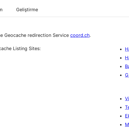
um
Geliştirme
the Geocache redirection Service
coord.ch
.
ache Listing Sites:
H
H
B
Gi
Vi
T
Ek
M