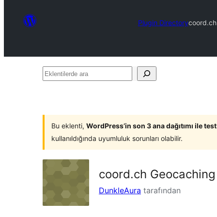
Plugin Directory
coord.ch
Eklentilerde
ara
Bu eklenti,
WordPress’in son 3 ana dağıtımı ile tes
kullanıldığında uyumluluk sorunları olabilir.
coord.ch Geocaching
DunkleAura
tarafından