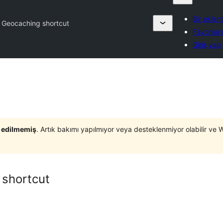
Bir eklen
 Geocaching shortcut
Favoriler
Giriş yap
t edilmemiş
. Artık bakımı yapılmıyor veya desteklenmiyor olabilir ve 
 shortcut