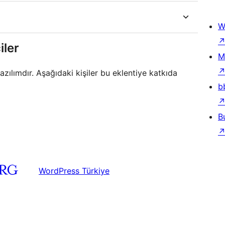
W
iler
M
zılımdır. Aşağıdaki kişiler bu eklentiye katkıda
b
B
WordPress Türkiye