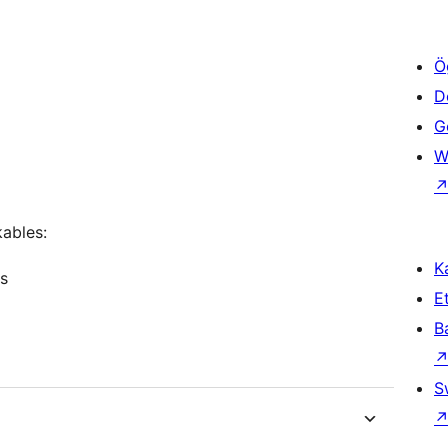
Ö
D
Ge
W
kables:
Ka
s
Et
B
S