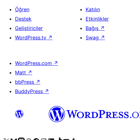
Öğren
Katılın
Destek
Etkinlikler
Geliştiriciler
Bağış
↗
WordPress.tv
↗
Swag
↗
WordPress.com
↗
Matt
↗
bbPress
↗
BuddyPress
↗