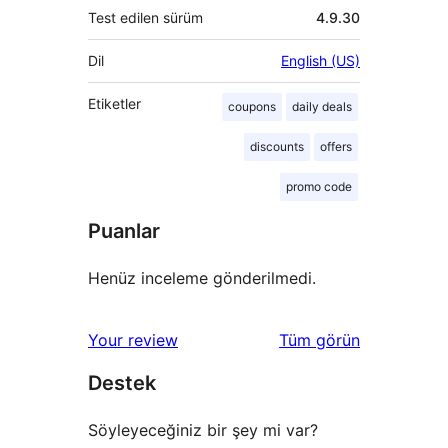
Test edilen sürüm
4.9.30
Dil
English (US)
Etiketler
coupons
daily deals
discounts
offers
promo code
Puanlar
Henüz inceleme gönderilmedi.
değerlendirmeleri
Your review
Tüm
görün
Destek
Söyleyeceğiniz bir şey mi var?