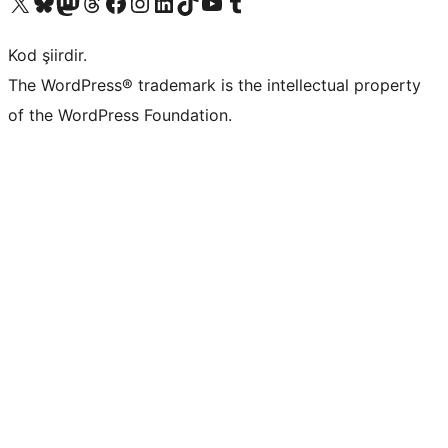
X (eski Twitter) hesabımıza bakın
Bluesky hesabımızı ziyaret edin
Mastodon hesabımızı ziyaret edin
Threads hesabımızı ziyaret edin
Facebook sayfamızı ziyaret edin
Instagram hesabımızı ziyaret edin
LinkedIn hesabımızı ziyaret edin
TikTok hesabımızı ziyaret edin
YouTube kanalımızı ziyaret edin
Tumblr hesabımızı ziyaret edin
Kod şiirdir.
The WordPress® trademark is the intellectual property
of the WordPress Foundation.