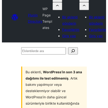
WP
Plugin
Page
Bir eklenti
Bir eklenti
Directory
Templ
gönderin
gönderin
ates
Favorilerim
Favorilerim
Giriş yap
Giriş yap
Eklentilerde
ara
Bu eklenti,
WordPress’in son 3 ana
dağıtımı ile test edilmemiş
. Artık
bakımı yapılmıyor veya
desteklenmiyor olabilir ve
WordPress’in daha güncel
sürümleriyle birlikte kullanıldığında