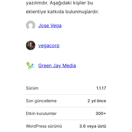
yazılımdır. Aşağıdaki kişiler bu
eklentiye katkıda bulunmuşlardır.
Katkıda
Jose Vega
bulunanlar
vegacorp
Green Jay Media
Meta
Sürüm
1.1.17
Son güncelleme
2 yıl
önce
Etkin kurulumlar
300+
WordPress sürümü
3.6 veya üstü