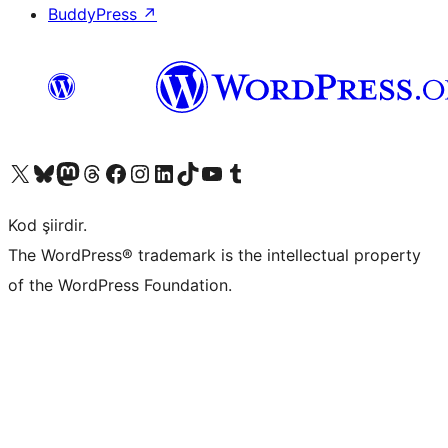
BuddyPress
↗
X (eski Twitter) hesabımıza bakın
Bluesky hesabımızı ziyaret edin
Mastodon hesabımızı ziyaret edin
Threads hesabımızı ziyaret edin
Facebook sayfamızı ziyaret edin
Instagram hesabımızı ziyaret edin
LinkedIn hesabımızı ziyaret edin
TikTok hesabımızı ziyaret edin
YouTube kanalımızı ziyaret edin
Tumblr hesabımızı ziyaret edin
Kod şiirdir.
The WordPress® trademark is the intellectual property
of the WordPress Foundation.