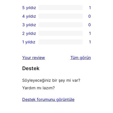
5 yıldız
1
1
4 yıldız
0
5
0
3 yıldız
0
yıldızlı
4
0
2 yıldız
1
inceleme
yıldızlı
3
1
1 yıldız
1
inceleme
yıldızlı
2
1
inceleme
yıldızlı
1
değerlendirmeleri
Your review
Tüm
görün
inceleme
yıldızlı
Destek
inceleme
Söyleyeceğiniz bir şey mi var?
Yardım mı lazım?
Destek forumunu görüntüle