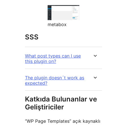
metabox
SSS
What post types can I use
this plugin on?
The plugin doesn´t work as
expected?
Katkıda Bulunanlar ve
Geliştiriciler
“WP Page Templates” açık kaynaklı