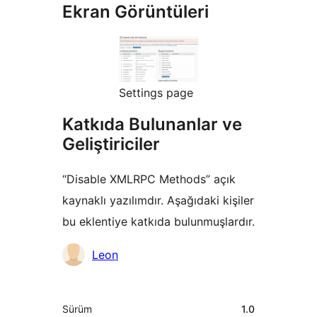
Ekran Görüntüleri
Settings page
Katkıda Bulunanlar ve
Geliştiriciler
“Disable XMLRPC Methods” açık
kaynaklı yazılımdır. Aşağıdaki kişiler
bu eklentiye katkıda bulunmuşlardır.
Katkıda
Leon
bulunanlar
Meta
Sürüm
1.0