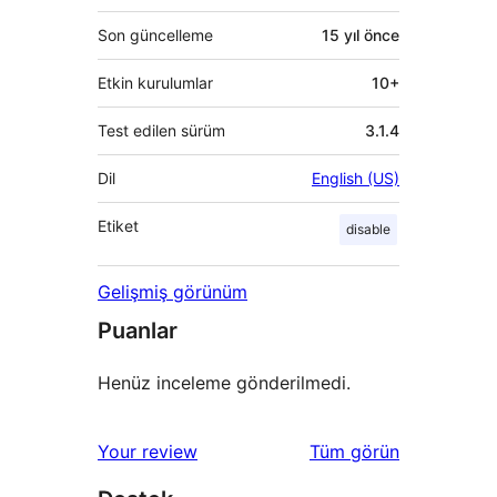
Son güncelleme
15 yıl
önce
Etkin kurulumlar
10+
Test edilen sürüm
3.1.4
Dil
English (US)
Etiket
disable
Gelişmiş görünüm
Puanlar
Henüz inceleme gönderilmedi.
değerlendirmeleri
Your review
Tüm
görün