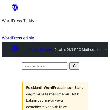
İçeriğe
geç
WordPress Türkiye
WordPress edinin
Plugin Directory
Disable XMLRPC Methods
Eklentilerde
ara
Bu eklenti,
WordPress’in son 3 ana
dağıtımı ile test edilmemiş
. Artık
bakımı yapılmıyor veya
desteklenmiyor olabilir ve