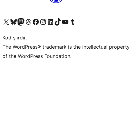
X (eski Twitter) hesabımıza bakın
Bluesky hesabımızı ziyaret edin
Mastodon hesabımızı ziyaret edin
Threads hesabımızı ziyaret edin
Facebook sayfamızı ziyaret edin
Instagram hesabımızı ziyaret edin
LinkedIn hesabımızı ziyaret edin
TikTok hesabımızı ziyaret edin
YouTube kanalımızı ziyaret edin
Tumblr hesabımızı ziyaret edin
Kod şiirdir.
The WordPress® trademark is the intellectual property
of the WordPress Foundation.