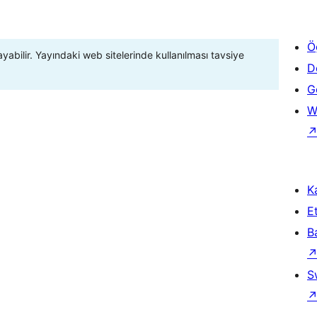
Ö
ayabilir. Yayındaki web sitelerinde kullanılması tavsiye
D
Ge
W
Ka
Et
B
S