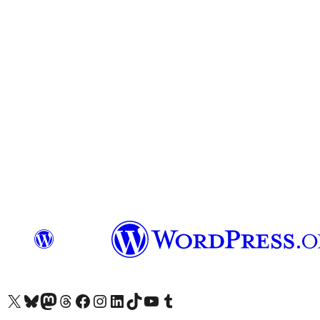
X (eski Twitter) hesabımıza bakın
Bluesky hesabımızı ziyaret edin
Mastodon hesabımızı ziyaret edin
Threads hesabımızı ziyaret edin
Facebook sayfamızı ziyaret edin
Instagram hesabımızı ziyaret edin
LinkedIn hesabımızı ziyaret edin
TikTok hesabımızı ziyaret edin
YouTube kanalımızı ziyaret edin
Tumblr hesabımızı ziyaret edin