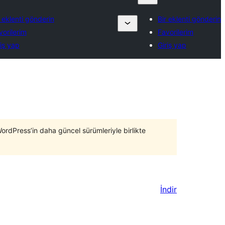
r eklenti gönderin
Bir eklenti gönderin
vorilerim
Favorilerim
riş yap
Giriş yap
WordPress’in daha güncel sürümleriyle birlikte
İndir