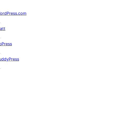
ordPress.com
↗
att
↗
bPress
↗
uddyPress
↗