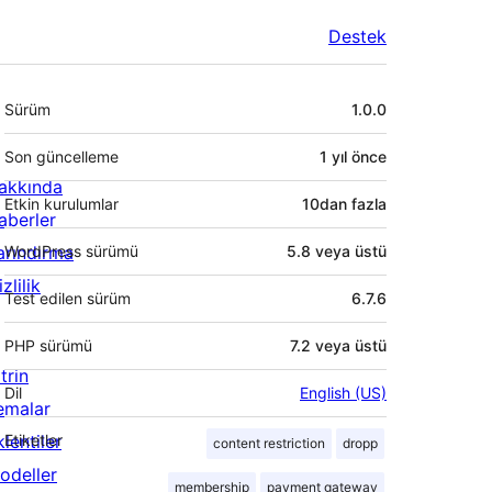
Destek
Meta
Sürüm
1.0.0
Son güncelleme
1 yıl
önce
akkında
Etkin kurulumlar
10dan fazla
aberler
arındırma
WordPress sürümü
5.8 veya üstü
zlilik
Test edilen sürüm
6.7.6
PHP sürümü
7.2 veya üstü
trin
Dil
English (US)
emalar
lentiler
Etiketler
content restriction
dropp
odeller
membership
payment gateway