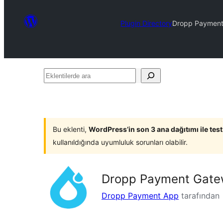
Plugin Directory
Dropp Payment 
Eklentilerde
ara
Bu eklenti,
WordPress’in son 3 ana dağıtımı ile tes
kullanıldığında uyumluluk sorunları olabilir.
Dropp Payment Gatew
Dropp Payment App
tarafından