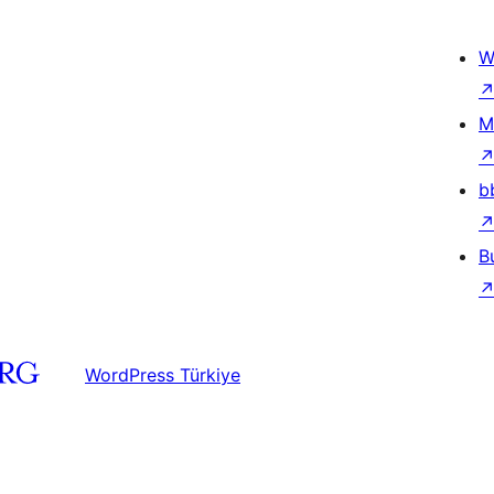
W
M
b
B
WordPress Türkiye