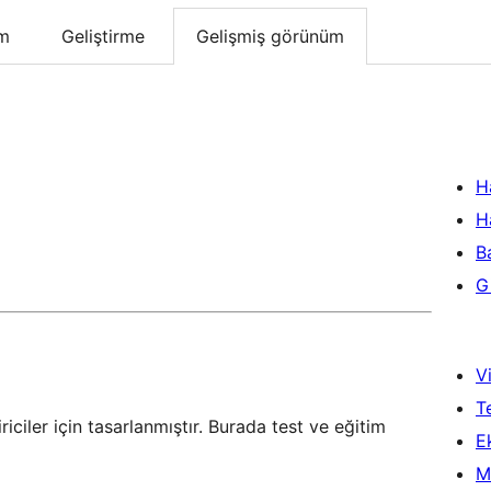
um
Geliştirme
Gelişmiş görünüm
H
H
B
Gi
Vi
T
riciler için tasarlanmıştır. Burada test ve eğitim
Ek
M