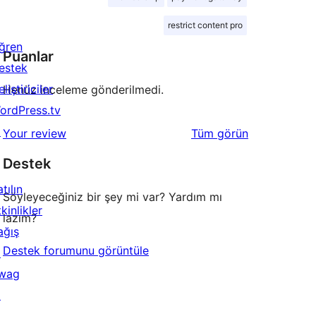
restrict content pro
ğren
Puanlar
estek
liştiriciler
Henüz inceleme gönderilmedi.
ordPress.tv
↗
değerlendirmeleri
Your review
Tüm
görün
Destek
tılın
Söyleyeceğiniz bir şey mi var? Yardım mı
kinlikler
lazım?
ağış
Destek forumunu görüntüle
↗
wag
↗