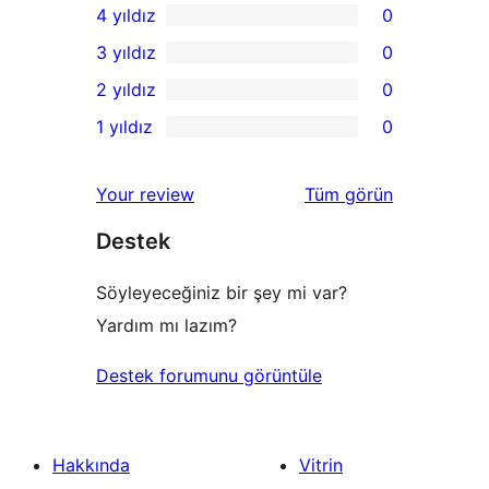
4 yıldız
0
5
0
3 yıldız
0
yıldızlı
4
0
2 yıldız
0
inceleme
yıldızlı
3
0
1 yıldız
0
inceleme
yıldızlı
2
0
inceleme
yıldızlı
1
değerlendirmeleri
Your review
Tüm
görün
inceleme
yıldızlı
Destek
inceleme
Söyleyeceğiniz bir şey mi var?
Yardım mı lazım?
Destek forumunu görüntüle
Hakkında
Vitrin