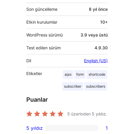
Son güncelleme
8 yıl
önce
Etkin kurulumlar
10+
WordPress sürümü
3.9 veya üstü
Test edilen sürüm
4.9.30
Dil
English (US)
Etiketler
ajax
form
shortcode
subscriber
subscribers
Puanlar
5 üzerinden
5
yıldız.
5 yıldız
1
1