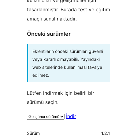
kullanıcılar ve geliştiriciler için
tasarlanmıştır. Burada test ve eğitim
amaçlı sunulmaktadır.
Önceki sürümler
Eklentilerin önceki sürümleri güvenli
veya kararlı olmayabilir. Yayındaki
web sitelerinde kullanılması tavsiye
edilmez.
Lütfen indirmek için belirli bir
sürümü seçin.
İndir
Meta
Sürüm
1.2.1