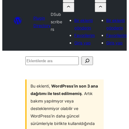
DSub
Plugin
Bir eklenti
Bir eklenti
scribe
Directory
gönderin
gönderin
rs
Favorilerim
Favorilerim
Giriş yap
Giriş yap
Eklentilerde
ara
Bu eklenti,
WordPress’in son 3 ana
dağıtımı ile test edilmemiş
. Artık
bakımı yapılmıyor veya
desteklenmiyor olabilir ve
WordPress’in daha güncel
sürümleriyle birlikte kullanıldığında