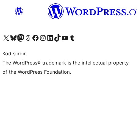
X (eski Twitter) hesabımıza bakın
Bluesky hesabımızı ziyaret edin
Mastodon hesabımızı ziyaret edin
Threads hesabımızı ziyaret edin
Facebook sayfamızı ziyaret edin
Instagram hesabımızı ziyaret edin
LinkedIn hesabımızı ziyaret edin
TikTok hesabımızı ziyaret edin
YouTube kanalımızı ziyaret edin
Tumblr hesabımızı ziyaret edin
Kod şiirdir.
The WordPress® trademark is the intellectual property
of the WordPress Foundation.