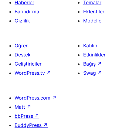
Haberler
Temalar
Barındırma
Eklentiler
Gizlilik
Modeller
Öğren
Katılın
Destek
Etkinlikler
Geliştiriciler
Bağış
↗
WordPress.tv
↗
Swag
↗
WordPress.com
↗
Matt
↗
bbPress
↗
BuddyPress
↗