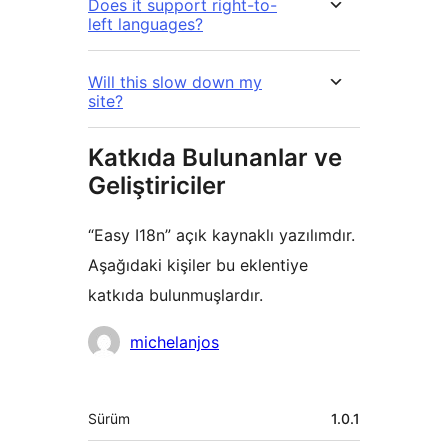
Does it support right-to-
left languages?
Will this slow down my
site?
Katkıda Bulunanlar ve
Geliştiriciler
“Easy I18n” açık kaynaklı yazılımdır.
Aşağıdaki kişiler bu eklentiye
katkıda bulunmuşlardır.
Katkıda
michelanjos
bulunanlar
Meta
Sürüm
1.0.1