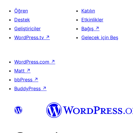
Öğren
Katılın
Destek
Etkinlikler
Geliştiriciler
Bağış
↗
WordPress.tv
↗
Gelecek için Beş
WordPress.com
↗
Matt
↗
bbPress
↗
BuddyPress
↗