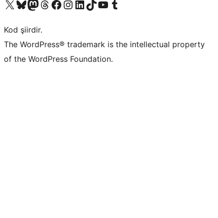
X (eski Twitter) hesabımıza bakın
Bluesky hesabımızı ziyaret edin
Mastodon hesabımızı ziyaret edin
Threads hesabımızı ziyaret edin
Facebook sayfamızı ziyaret edin
Instagram hesabımızı ziyaret edin
LinkedIn hesabımızı ziyaret edin
TikTok hesabımızı ziyaret edin
YouTube kanalımızı ziyaret edin
Tumblr hesabımızı ziyaret edin
Kod şiirdir.
The WordPress® trademark is the intellectual property
of the WordPress Foundation.