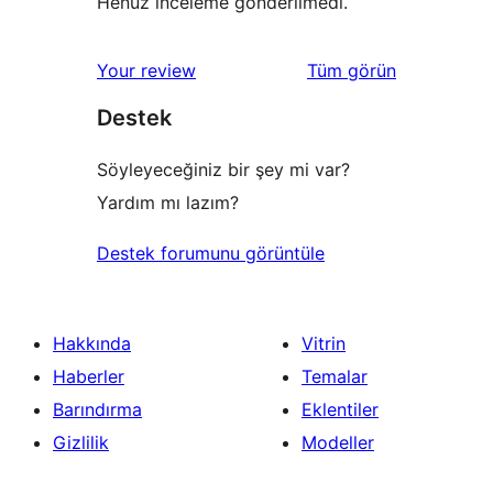
Henüz inceleme gönderilmedi.
değerlendirmeleri
Your review
Tüm
görün
Destek
Söyleyeceğiniz bir şey mi var?
Yardım mı lazım?
Destek forumunu görüntüle
Hakkında
Vitrin
Haberler
Temalar
Barındırma
Eklentiler
Gizlilik
Modeller