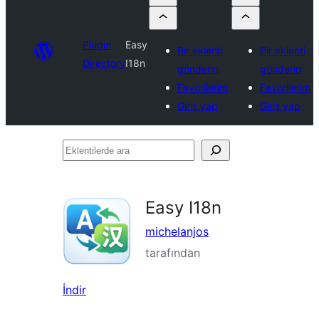
Plugin
Easy
Bir eklenti
Bir eklenti
Directory
I18n
gönderin
gönderin
Favorilerim
Favorilerim
Giriş yap
Giriş yap
Eklentilerde
ara
Easy I18n
michelanjos
tarafından
İndir