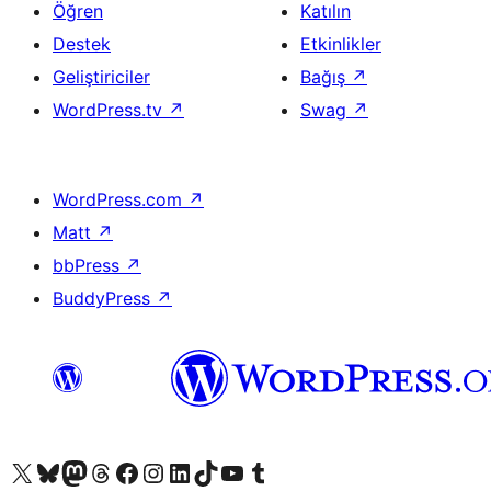
Öğren
Katılın
Destek
Etkinlikler
Geliştiriciler
Bağış
↗
WordPress.tv
↗
Swag
↗
WordPress.com
↗
Matt
↗
bbPress
↗
BuddyPress
↗
X (eski Twitter) hesabımıza bakın
Bluesky hesabımızı ziyaret edin
Mastodon hesabımızı ziyaret edin
Threads hesabımızı ziyaret edin
Facebook sayfamızı ziyaret edin
Instagram hesabımızı ziyaret edin
LinkedIn hesabımızı ziyaret edin
TikTok hesabımızı ziyaret edin
YouTube kanalımızı ziyaret edin
Tumblr hesabımızı ziyaret edin