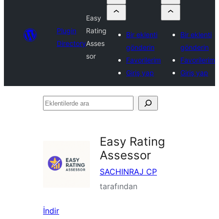
Easy
Plugin
Rating
Bir eklenti
Bir eklenti
Directory
Asses
gönderin
gönderin
sor
Favorilerim
Favorilerim
Giriş yap
Giriş yap
Eklentilerde
ara
Easy Rating
Assessor
SACHINRAJ CP
tarafından
İndir