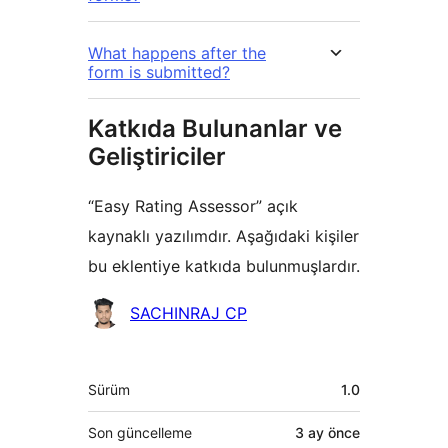
What happens after the
form is submitted?
Katkıda Bulunanlar ve
Geliştiriciler
“Easy Rating Assessor” açık
kaynaklı yazılımdır. Aşağıdaki kişiler
bu eklentiye katkıda bulunmuşlardır.
Katkıda
SACHINRAJ CP
bulunanlar
Meta
Sürüm
1.0
Son güncelleme
3 ay
önce