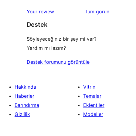
değerlendirmeleri
Your review
Tüm
görün
Destek
Söyleyeceğiniz bir şey mi var?
Yardım mı lazım?
Destek forumunu görüntüle
Hakkında
Vitrin
Haberler
Temalar
Barındırma
Eklentiler
Gizlilik
Modeller