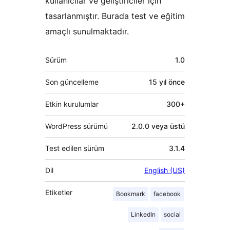
kullanıcılar ve geliştiriciler için
tasarlanmıştır. Burada test ve eğitim
amaçlı sunulmaktadır.
Meta
Sürüm
1.0
Son güncelleme
15 yıl
önce
Etkin kurulumlar
300+
WordPress sürümü
2.0.0 veya üstü
Test edilen sürüm
3.1.4
Dil
English (US)
Etiketler
Bookmark
facebook
LinkedIn
social