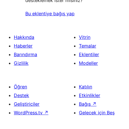
desteklemek ister misiniz?
Bu eklentiye bağış yap
Hakkında
Vitrin
Haberler
Temalar
Barındırma
Eklentiler
Gizlilik
Modeller
Öğren
Katılın
Destek
Etkinlikler
Geliştiriciler
Bağış
↗
WordPress.tv
↗
Gelecek için Beş