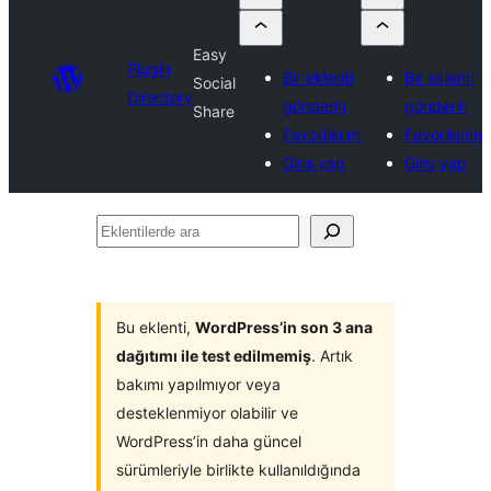
Easy
Plugin
Bir eklenti
Bir eklenti
Social
Directory
gönderin
gönderin
Share
Favorilerim
Favorilerim
Giriş yap
Giriş yap
Eklentilerde
ara
Bu eklenti,
WordPress’in son 3 ana
dağıtımı ile test edilmemiş
. Artık
bakımı yapılmıyor veya
desteklenmiyor olabilir ve
WordPress’in daha güncel
sürümleriyle birlikte kullanıldığında