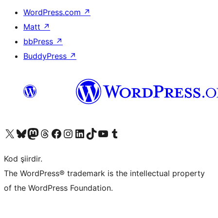
WordPress.com
↗
Matt
↗
bbPress
↗
BuddyPress
↗
X (eski Twitter) hesabımıza bakın
Bluesky hesabımızı ziyaret edin
Mastodon hesabımızı ziyaret edin
Threads hesabımızı ziyaret edin
Facebook sayfamızı ziyaret edin
Instagram hesabımızı ziyaret edin
LinkedIn hesabımızı ziyaret edin
TikTok hesabımızı ziyaret edin
YouTube kanalımızı ziyaret edin
Tumblr hesabımızı ziyaret edin
Kod şiirdir.
The WordPress® trademark is the intellectual property
of the WordPress Foundation.