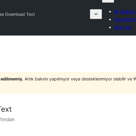
Bir eklenti
ee Download Text
Favorilerim
Giriş yap
t edilmemiş
. Artık bakımı yapılmıyor veya desteklenmiyor olabilir ve 
Text
fından