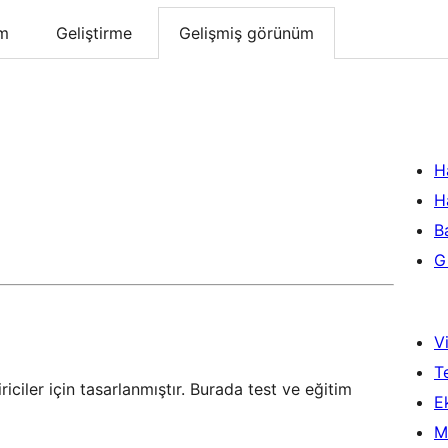
um
Geliştirme
Gelişmiş görünüm
H
H
B
Gi
Vi
T
riciler için tasarlanmıştır. Burada test ve eğitim
Ek
M