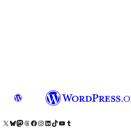
X (eski Twitter) hesabımıza bakın
Bluesky hesabımızı ziyaret edin
Mastodon hesabımızı ziyaret edin
Threads hesabımızı ziyaret edin
Facebook sayfamızı ziyaret edin
Instagram hesabımızı ziyaret edin
LinkedIn hesabımızı ziyaret edin
TikTok hesabımızı ziyaret edin
YouTube kanalımızı ziyaret edin
Tumblr hesabımızı ziyaret edin