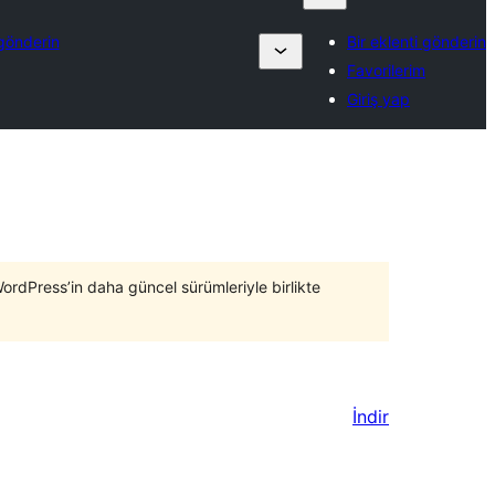
 gönderin
Bir eklenti gönderin
Favorilerim
Giriş yap
WordPress’in daha güncel sürümleriyle birlikte
İndir