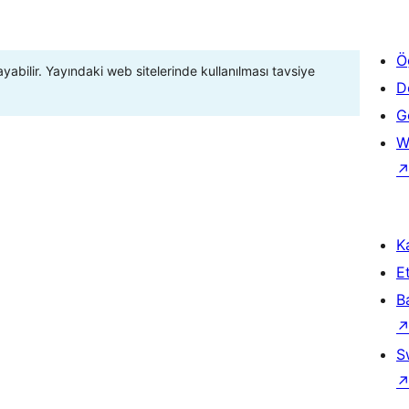
Ö
ayabilir. Yayındaki web sitelerinde kullanılması tavsiye
D
Ge
W
Ka
Et
B
S