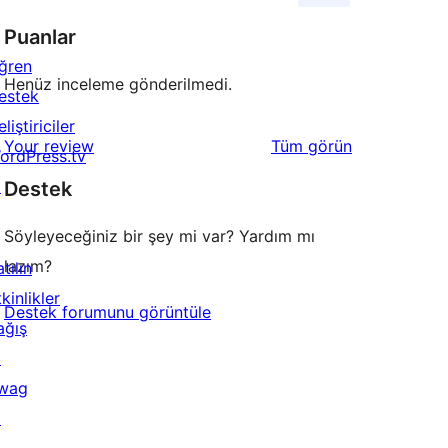
Puanlar
ğren
Henüz inceleme gönderilmedi.
estek
liştiriciler
değerlendirmeleri
Your review
Tüm
görün
ordPress.tv
↗
Destek
Söyleyeceğiniz bir şey mi var? Yardım mı
lazım?
tılın
kinlikler
Destek forumunu görüntüle
ağış
↗
wag
↗