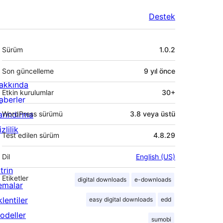
Destek
Meta
Sürüm
1.0.2
Son güncelleme
9 yıl
önce
akkında
Etkin kurulumlar
30+
aberler
arındırma
WordPress sürümü
3.8 veya üstü
zlilik
Test edilen sürüm
4.8.29
Dil
English (US)
trin
Etiketler
digital downloads
e-downloads
emalar
lentiler
easy digital downloads
edd
odeller
sumobi