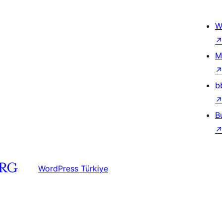
W
M
b
B
WordPress Türkiye