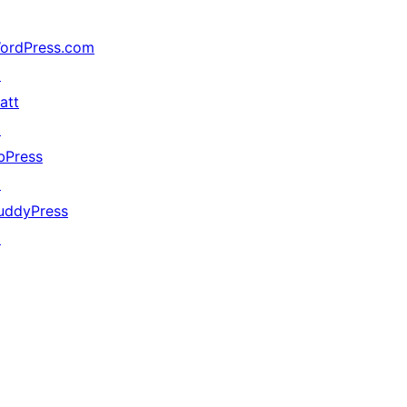
ordPress.com
↗
att
↗
bPress
↗
uddyPress
↗