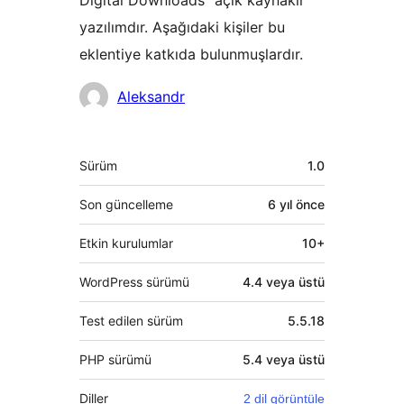
Digital Downloads” açık kaynaklı
yazılımdır. Aşağıdaki kişiler bu
eklentiye katkıda bulunmuşlardır.
Katkıda
Aleksandr
bulunanlar
Meta
Sürüm
1.0
Son güncelleme
6 yıl
önce
Etkin kurulumlar
10+
WordPress sürümü
4.4 veya üstü
Test edilen sürüm
5.5.18
PHP sürümü
5.4 veya üstü
Diller
2 dil görüntüle