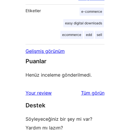
Etiketler
e-commerce
easy digital downloads
ecommerce
edd
sell
Gelişmiş görünüm
Puanlar
Henüz inceleme gönderilmedi.
değerlendirmeleri
Your review
Tüm
görün
Destek
Söyleyeceğiniz bir şey mi var?
Yardım mı lazım?