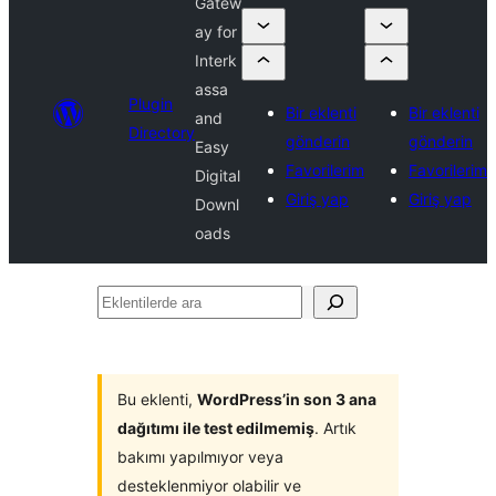
Gatew
ay for
Interk
assa
Plugin
Bir eklenti
Bir eklenti
and
Directory
gönderin
gönderin
Easy
Favorilerim
Favorilerim
Digital
Giriş yap
Giriş yap
Downl
oads
Eklentilerde
ara
Bu eklenti,
WordPress’in son 3 ana
dağıtımı ile test edilmemiş
. Artık
bakımı yapılmıyor veya
desteklenmiyor olabilir ve