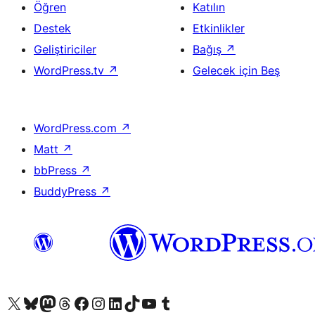
Öğren
Katılın
Destek
Etkinlikler
Geliştiriciler
Bağış
↗
WordPress.tv
↗
Gelecek için Beş
WordPress.com
↗
Matt
↗
bbPress
↗
BuddyPress
↗
X (eski Twitter) hesabımıza bakın
Bluesky hesabımızı ziyaret edin
Mastodon hesabımızı ziyaret edin
Threads hesabımızı ziyaret edin
Facebook sayfamızı ziyaret edin
Instagram hesabımızı ziyaret edin
LinkedIn hesabımızı ziyaret edin
TikTok hesabımızı ziyaret edin
YouTube kanalımızı ziyaret edin
Tumblr hesabımızı ziyaret edin