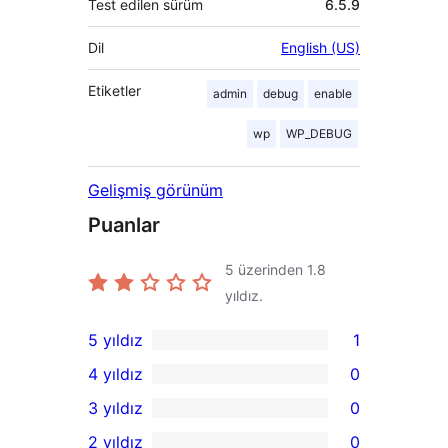
Test edilen sürüm
6.5.9
Dil
English (US)
Etiketler
admin
debug
enable
wp
WP_DEBUG
Gelişmiş görünüm
Puanlar
5 üzerinden
1.8
yıldız.
5 yıldız
1
1
4 yıldız
0
5
0
3 yıldız
0
yıldızlı
4
0
2 yıldız
0
inceleme
yıldızlı