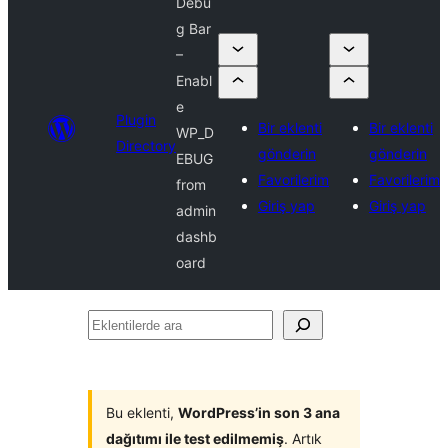
Debu
g Bar
–
Enabl
e
Plugin
Bir eklenti
Bir eklenti
WP_D
Directory
gönderin
gönderin
EBUG
Favorilerim
Favorilerim
from
Giriş yap
Giriş yap
admin
dashb
oard
Eklentilerde
ara
Bu eklenti,
WordPress’in son 3 ana
dağıtımı ile test edilmemiş
. Artık