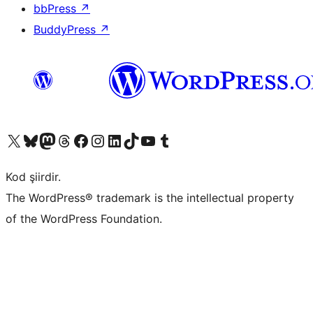
bbPress
↗
BuddyPress
↗
X (eski Twitter) hesabımıza bakın
Bluesky hesabımızı ziyaret edin
Mastodon hesabımızı ziyaret edin
Threads hesabımızı ziyaret edin
Facebook sayfamızı ziyaret edin
Instagram hesabımızı ziyaret edin
LinkedIn hesabımızı ziyaret edin
TikTok hesabımızı ziyaret edin
YouTube kanalımızı ziyaret edin
Tumblr hesabımızı ziyaret edin
Kod şiirdir.
The WordPress® trademark is the intellectual property
of the WordPress Foundation.