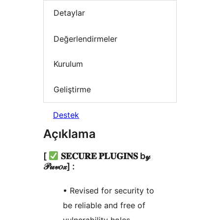
Detaylar
Değerlendirmeler
Kurulum
Geliştirme
Destek
Açıklama
[
𝐒𝐄𝐂𝐔𝐑𝐄 𝐏𝐋𝐔𝐆𝐈𝐍𝐒 b𝓎
𝒫𝓊𝓋𝑜𝓍] :
• Revised for security to
be reliable and free of