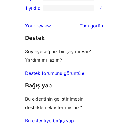
3
0
1 yıldız
4
inceleme
yıldızlı
2
4
inceleme
yıldızlı
1
değerlendirmeleri
Your review
Tüm
görün
inceleme
yıldızlı
Destek
inceleme
Söyleyeceğiniz bir şey mi var?
Yardım mı lazım?
Destek forumunu görüntüle
Bağış yap
Bu eklentinin geliştirilmesini
desteklemek ister misiniz?
Bu eklentiye bağış yap