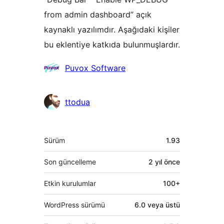
from admin dashboard” açık
kaynaklı yazılımdır. Aşağıdaki kişiler
bu eklentiye katkıda bulunmuşlardır.
Katkıda
Puvox Software
bulunanlar
ttodua
Meta
Sürüm
1.93
Son güncelleme
2 yıl
önce
Etkin kurulumlar
100+
WordPress sürümü
6.0 veya üstü