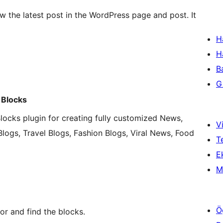
w the latest post in the WordPress page and post. It
H
H
B
Gi
 Blocks
locks plugin for creating fully customized News,
Vi
logs, Travel Blogs, Fashion Blogs, Viral News, Food
T
Ek
M
Ö
r and find the blocks.