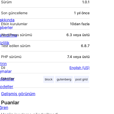
Sürüm
1.0.1
Son güncelleme
1 yıl
önce
akkında
Etkin kurulumlar
10dan fazla
aberler
arındırma
WordPress sürümü
6.3 veya üstü
zlilik
Test edilen sürüm
6.8.7
PHP sürümü
7.4 veya üstü
trin
Dil
English (US)
emalar
lentiler
Etiketler
block
gutenberg
post grid
odeller
Gelişmiş görünüm
Puanlar
ğren