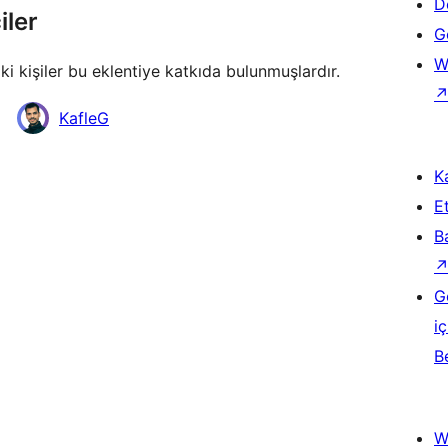
D
iler
Ge
W
ki kişiler bu eklentiye katkıda bulunmuşlardır.
KafleG
Ka
Et
B
G
iç
B
W