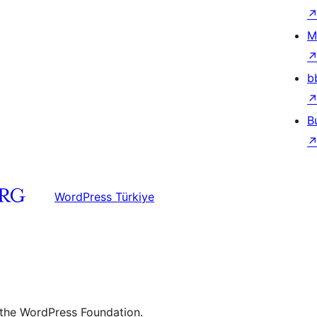
M
b
B
WordPress Türkiye
 the WordPress Foundation.