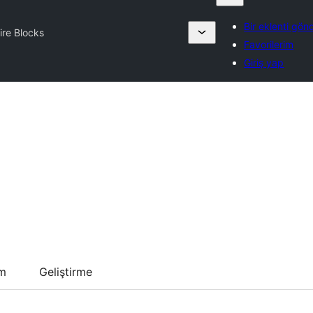
Bir eklenti gön
ire Blocks
Favorilerim
Giriş yap
um
Geliştirme