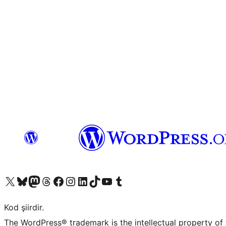
X (eski Twitter) hesabımıza bakın
Bluesky hesabımızı ziyaret edin
Mastodon hesabımızı ziyaret edin
Threads hesabımızı ziyaret edin
Facebook sayfamızı ziyaret edin
Instagram hesabımızı ziyaret edin
LinkedIn hesabımızı ziyaret edin
TikTok hesabımızı ziyaret edin
YouTube kanalımızı ziyaret edin
Tumblr hesabımızı ziyaret edin
Kod şiirdir.
The WordPress® trademark is the intellectual property of