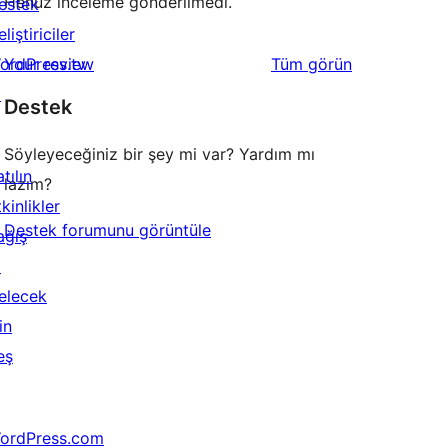
Henüz inceleme gönderilmedi.
estek
liştiriciler
değerlendirmeleri
ordPress.tv
Your review
Tüm
görün
↗
Destek
Söyleyeceğiniz bir şey mi var? Yardım mı
tılın
lazım?
kinlikler
Destek forumunu görüntüle
ağış
↗
elecek
in
eş
ordPress.com