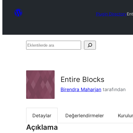
Plugin Directory
Ent
Eklentilerde
ara
Entire Blocks
Birendra Maharjan
tarafından
Detaylar
Değerlendirmeler
Kurul
Açıklama