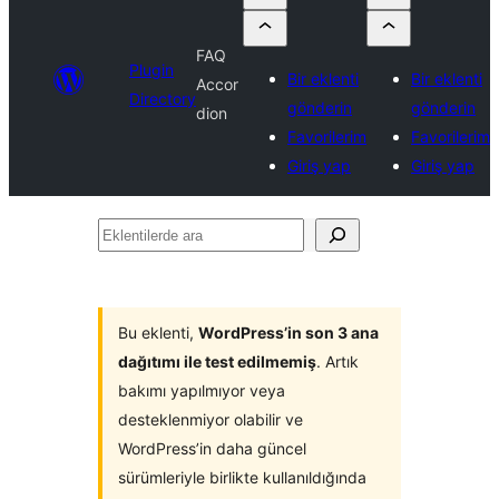
FAQ
Plugin
Bir eklenti
Bir eklenti
Accor
Directory
gönderin
gönderin
dion
Favorilerim
Favorilerim
Giriş yap
Giriş yap
Eklentilerde
ara
Bu eklenti,
WordPress’in son 3 ana
dağıtımı ile test edilmemiş
. Artık
bakımı yapılmıyor veya
desteklenmiyor olabilir ve
WordPress’in daha güncel
sürümleriyle birlikte kullanıldığında