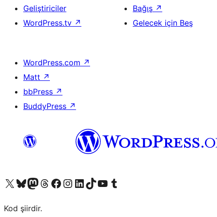
Geliştiriciler
Bağış
↗
WordPress.tv
↗
Gelecek için Beş
WordPress.com
↗
Matt
↗
bbPress
↗
BuddyPress
↗
X (eski Twitter) hesabımıza bakın
Bluesky hesabımızı ziyaret edin
Mastodon hesabımızı ziyaret edin
Threads hesabımızı ziyaret edin
Facebook sayfamızı ziyaret edin
Instagram hesabımızı ziyaret edin
LinkedIn hesabımızı ziyaret edin
TikTok hesabımızı ziyaret edin
YouTube kanalımızı ziyaret edin
Tumblr hesabımızı ziyaret edin
Kod şiirdir.