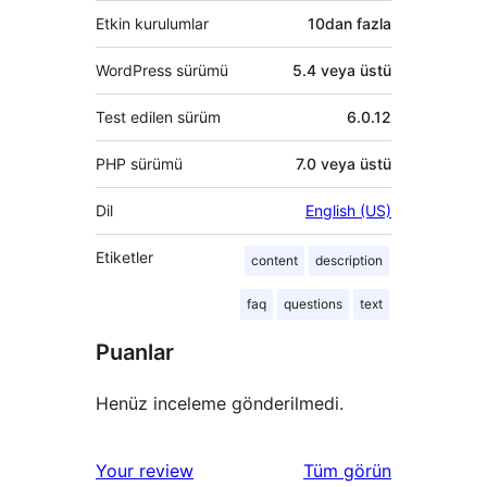
Etkin kurulumlar
10dan fazla
WordPress sürümü
5.4 veya üstü
Test edilen sürüm
6.0.12
PHP sürümü
7.0 veya üstü
Dil
English (US)
Etiketler
content
description
faq
questions
text
Puanlar
Henüz inceleme gönderilmedi.
değerlendirmeleri
Your review
Tüm
görün