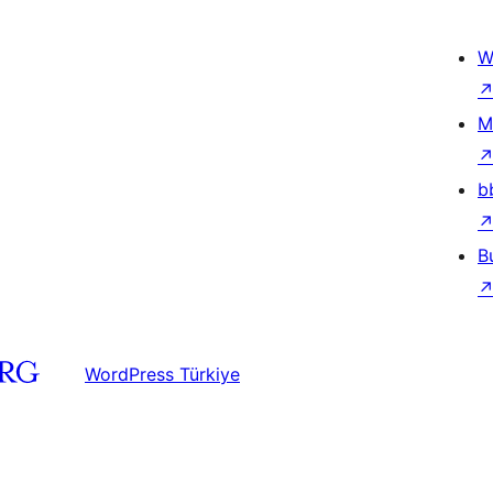
W
M
b
B
WordPress Türkiye