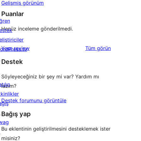
Gelişmiş görünüm
Puanlar
ğren
Henüz inceleme gönderilmedi.
estek
liştiriciler
değerlendirmeleri
Your review
Tüm
görün
ordPress.tv
↗
Destek
Söyleyeceğiniz bir şey mi var? Yardım mı
tılın
lazım?
kinlikler
Destek forumunu görüntüle
ağış
↗
Bağış yap
wag
Bu eklentinin geliştirilmesini desteklemek ister
↗
misiniz?