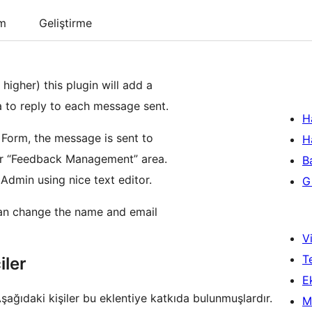
um
Geliştirme
higher) this plugin will add a
 to reply to each message sent.
H
 Form, the message is sent to
H
der “Feedback Management” area.
B
 Admin using nice text editor.
Gi
can change the name and email
Vi
T
iler
Ek
şağıdaki kişiler bu eklentiye katkıda bulunmuşlardır.
M