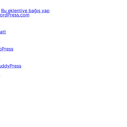
Bu eklentiye bağış yap
ordPress.com
↗
att
↗
bPress
↗
uddyPress
↗