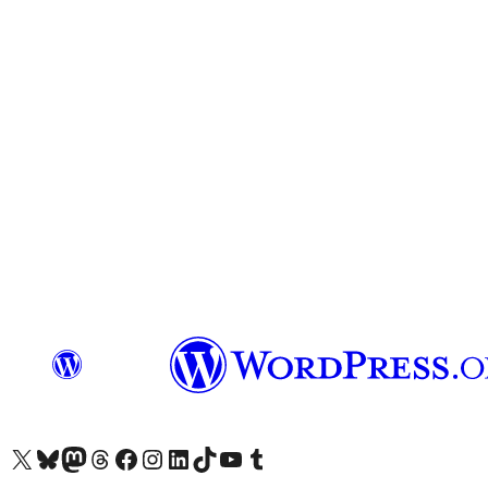
X (eski Twitter) hesabımıza bakın
Bluesky hesabımızı ziyaret edin
Mastodon hesabımızı ziyaret edin
Threads hesabımızı ziyaret edin
Facebook sayfamızı ziyaret edin
Instagram hesabımızı ziyaret edin
LinkedIn hesabımızı ziyaret edin
TikTok hesabımızı ziyaret edin
YouTube kanalımızı ziyaret edin
Tumblr hesabımızı ziyaret edin