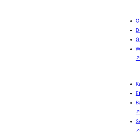
Ö
D
Ge
W
Ka
Et
B
S