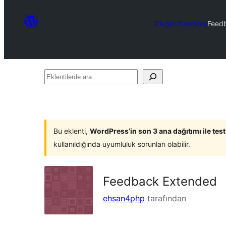
Plugin Directory
Feed
Eklentilerde
ara
Bu eklenti,
WordPress’in son 3 ana dağıtımı ile tes
kullanıldığında uyumluluk sorunları olabilir.
Feedback Extended
ehsan4php
tarafından