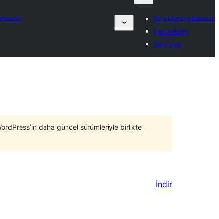
önderin
Bir eklenti gönderin
Favorilerim
Giriş yap
WordPress’in daha güncel sürümleriyle birlikte
İndir