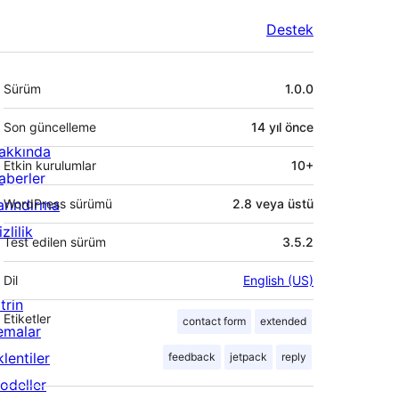
Destek
Meta
Sürüm
1.0.0
Son güncelleme
14 yıl
önce
akkında
Etkin kurulumlar
10+
aberler
arındırma
WordPress sürümü
2.8 veya üstü
zlilik
Test edilen sürüm
3.5.2
Dil
English (US)
trin
Etiketler
contact form
extended
emalar
lentiler
feedback
jetpack
reply
odeller