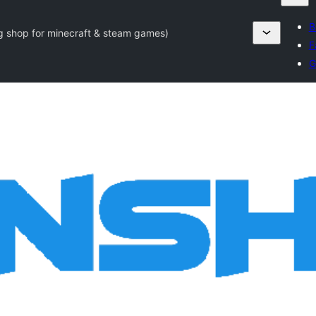
B
 shop for minecraft & steam games)
F
G