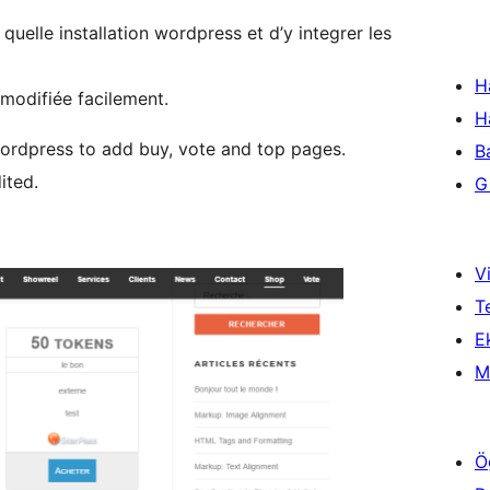
uelle installation wordpress et d’y integrer les
H
modifiée facilement.
H
wordpress to add buy, vote and top pages.
B
ited.
Gi
Vi
T
Ek
M
Ö