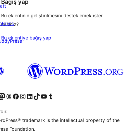
Bağış yap
att
↗
Bu eklentinin geliştirilmesini desteklemek ister
bPress
misiniz?
↗
Bu eklentiye bağış yap
uddyPress
↗
akın
ziyaret edin
odon hesabımızı ziyaret edin
Threads hesabımızı ziyaret edin
Facebook sayfamızı ziyaret edin
Instagram hesabımızı ziyaret edin
LinkedIn hesabımızı ziyaret edin
TikTok hesabımızı ziyaret edin
YouTube kanalımızı ziyaret edin
Tumblr hesabımızı ziyaret edin
dir.
rdPress® trademark is the intellectual property of the
ess Foundation.