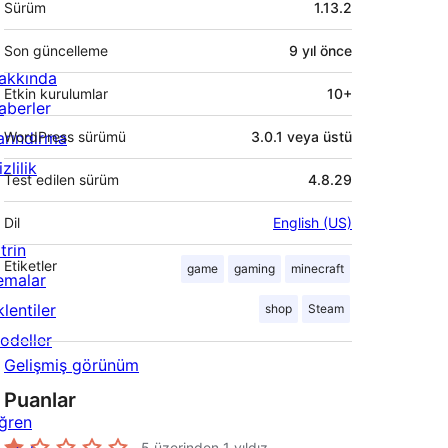
Sürüm
1.13.2
Son güncelleme
9 yıl
önce
akkında
Etkin kurulumlar
10+
aberler
arındırma
WordPress sürümü
3.0.1 veya üstü
zlilik
Test edilen sürüm
4.8.29
Dil
English (US)
trin
Etiketler
game
gaming
minecraft
emalar
lentiler
shop
Steam
odeller
Gelişmiş görünüm
Puanlar
ğren
5 üzerinden
1
yıldız.