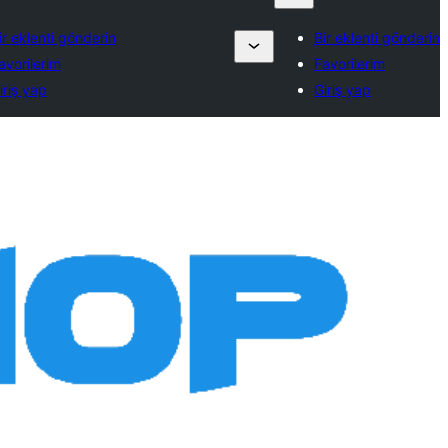
ir eklenti gönderin
Bir eklenti gönderin
avorilerim
Favorilerim
iriş yap
Giriş yap